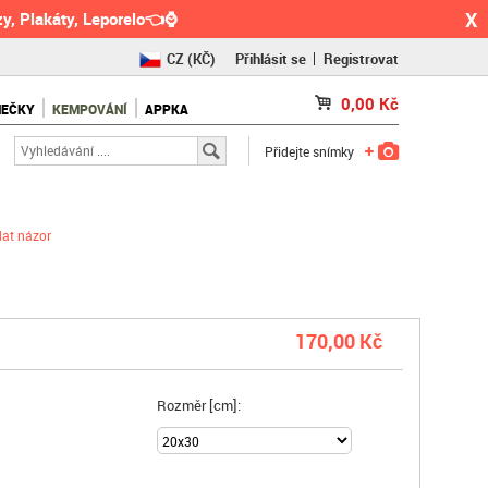
X
y, Plakáty, Leporelo👈⌚
CZ
(KČ)
Přihlásit se
Registrovat
SK
(€)
0,00
Kč
NEČKY
KEMPOVÁNÍ
APPKA
RO
(RON)
Přidejte snímky
dat názor
170,00 Kč
Rozměr [cm]: