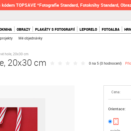
 kódem TOPSAVE *Fotografie Standard, Fotoknihy Standard, Obraz
OKNIHA
OBRAZY
PLAKÁTY S FOTOGRAFIÍ
LEPORELO
FOTOALBA
HR
projekty
Mé objednávky
ové hole, 20x30 cm
le, 20x30 cm
0 na 5 (
0 hodnocení
)
Při
Cena:
Orientace:
svisle