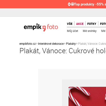
⌚🤩Top produkty -55% s
VŠE
AKCE
FOTKY
FOT
Můj účet
Mé snímky
Mé 
empikfoto.cz
Interiérové dekorace
Plakáty
Plakát, Vánoce: Cukr
Plakát, Vánoce: Cukrové ho