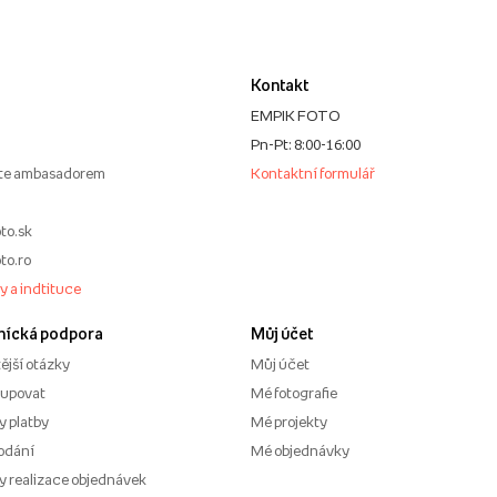
Kontakt
EMPIK FOTO
Pn-Pt: 8:00-16:00
te ambasadorem
Kontaktní formulář
to.sk
to.ro
my a indtituce
nícká podpora
Můj účet
ější otázky
Můj účet
kupovat
Mé fotografie
 platby
Mé projekty
odání
Mé objednávky
 realizace objednávek