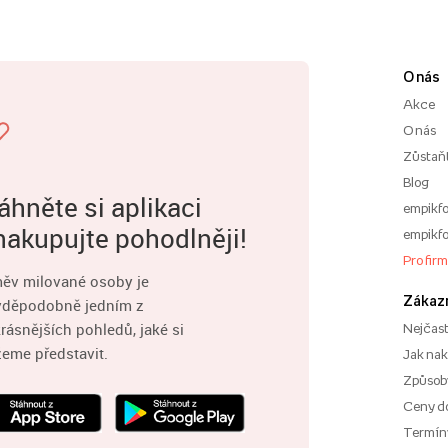
O nás
Akce
O nás
Zůstaň
Blog
áhněte si aplikaci
empikfo
nakupujte pohodlněji!
empikfo
Pro fir
ěv milované osoby je
Zákaz
vděpodobně jedním z
rásnějších pohledů, jaké si
Nejčast
eme představit.
Jak na
Způsoby
Ceny d
Termíny