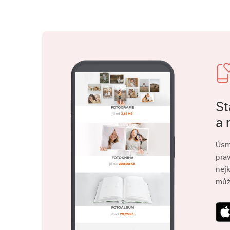
St
a 
Úsm
pra
nejk
můž