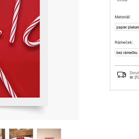
Materiál:
Rámeček:
Doruč
st. (1