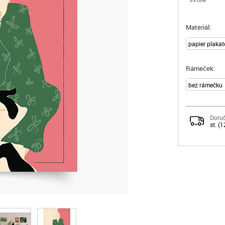
Materiál:
Rámeček:
Doruč
st. (1