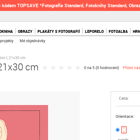
 kódem TOPSAVE *Fotografie Standard, Fotoknihy Standard, Obraz
OKNIHA
OBRAZY
PLAKÁTY S FOTOGRAFIÍ
LEPORELO
FOTOALBA
HR
projekty
Mé objednávky
ion I, 21x30 cm
 21x30 cm
0 na 5 (
0 hodnocení
)
Přidat ná
Cena:
Orientace:
svisle