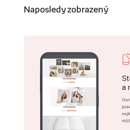
Naposledy zobrazený
St
a 
Úsm
pra
nejk
můž