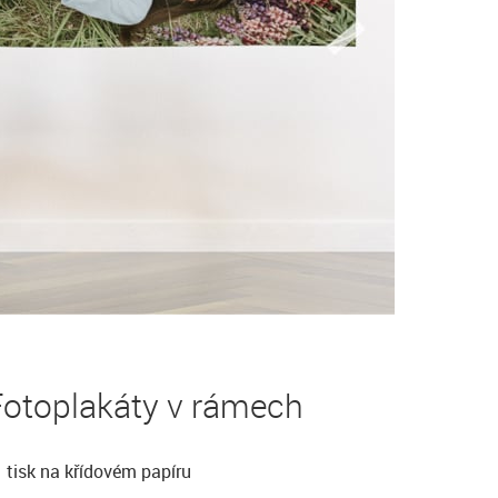
Fotoplakáty v rámech
tisk na křídovém papíru