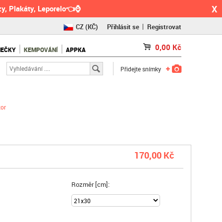
X
y, Plakáty, Leporelo👈⌚
CZ
(KČ)
Přihlásit se
Registrovat
SK
(€)
0,00
Kč
NEČKY
KEMPOVÁNÍ
APPKA
RO
(RON)
Přidejte snímky
zor
170,00 Kč
Rozměr [cm]: