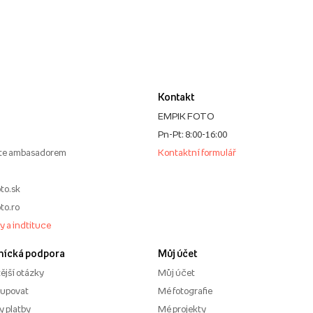
Kontakt
EMPIK FOTO
Pn-Pt: 8:00-16:00
te ambasadorem
Kontaktní formulář
to.sk
to.ro
my a indtituce
nícká podpora
Můj účet
ější otázky
Můj účet
kupovat
Mé fotografie
 platby
Mé projekty