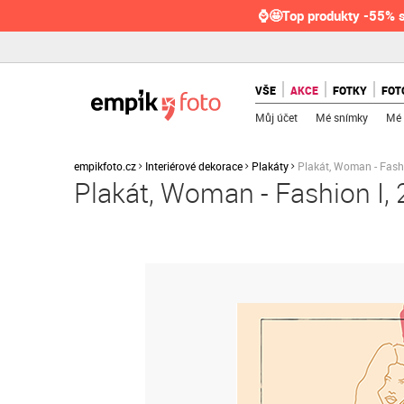
⌚🤩Top produkty -55% s
VŠE
AKCE
FOTKY
FOT
Můj účet
Mé snímky
Mé 
empikfoto.cz
Interiérové dekorace
Plakáty
Plakát, Woman - Fash
Plakát, Woman - Fashion I,