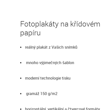
Fotoplakáty na křídovém
papíru
reálný plakát z Vašich snímků
mnoho výjimečných šablon
moderní technologie tisku
gramáž 150 g/m2
horizontální, vertikální a čtvercové formáty