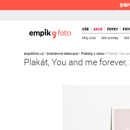
⌚🤩P
VŠE
AKCE
FOTKY
FOT
Můj účet
Mé snímky
Mé 
empikfoto.cz
Interiérové dekorace
Plakáty v rámu
Plakát, You a
Plakát, You and me forever