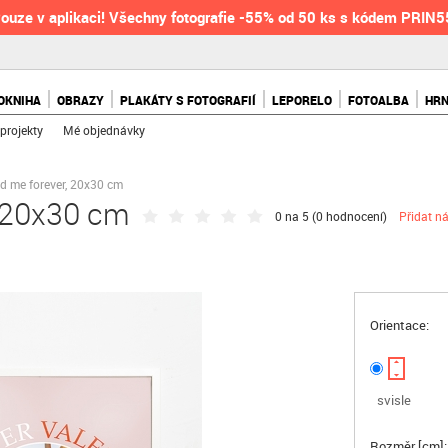
ouze v aplikaci! Všechny fotografie -55% od 50 ks s kódem PRIN
OKNIHA
OBRAZY
PLAKÁTY S FOTOGRAFIÍ
LEPORELO
FOTOALBA
HR
projekty
Mé objednávky
nd me forever, 20x30 cm
, 20x30 cm
0 na 5 (
0 hodnocení
)
Přidat n
Orientace:
svisle
Rozměr [cm]: