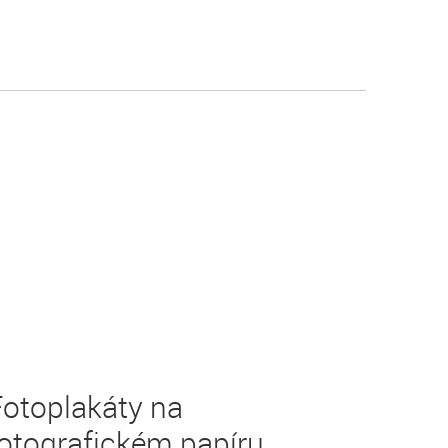
Fotoplakáty na
otografickém papíru