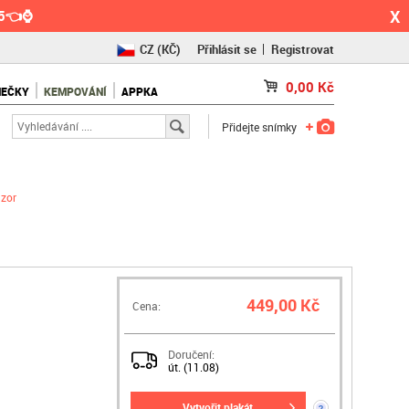
X
55👈⌚
CZ
(KČ)
Přihlásit se
Registrovat
SK
(€)
0,00
Kč
NEČKY
KEMPOVÁNÍ
APPKA
RO
(RON)
Přidejte snímky
ázor
449,00 Kč
Cena:
Doručení:
út. (11.08)
vytvořit plakát
?