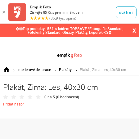
0,00
Kč
⌚🤩Top produkty -55% s kódem TOPSAVE *Fotografie Standard,
X
Fotoknihy Standard, Obrazy, Plakáty, Leporelo👈⌚
Interiérové dekorace
Plakáty
Plakát, Zima: Les, 40x30 cm
Plakát, Zima: Les, 40x30 cm
0 na 5 (
0 hodnocení
)
Přidat názor