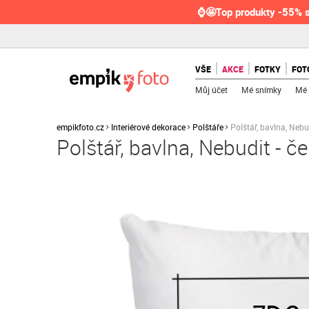
⌚🤩Top produkty -55% s
VŠE
AKCE
FOTKY
FOT
Můj účet
Mé snímky
Mé 
empikfoto.cz
Interiérové dekorace
Polštáře
Polštář, bavlna, Nebu
Polštář, bavlna, Nebudit - 