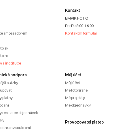
Kontakt
EMPIK FOTO
Pn-Pt: 8:00-16:00
te ambasadorem
Kontaktní formulář
to.sk
to.ro
my a indtituce
nícká podpora
Můj účet
ější otázky
Můj účet
kupovat
Mé fotografie
 platby
Mé projekty
odání
Mé objednávky
 realizace objednávek
nky
Provozovatel plateb
 ochrany soukromí