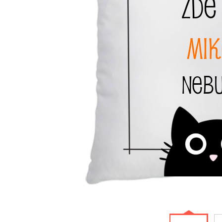
Zde 
Mik
nebu