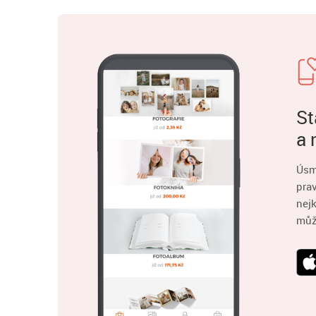
St
a 
Úsm
pra
nejk
můž