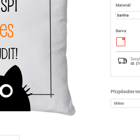
spí
Materiál:
es
Barva:
✓
dit!
Doruč
út. (
Přizpůsobte te