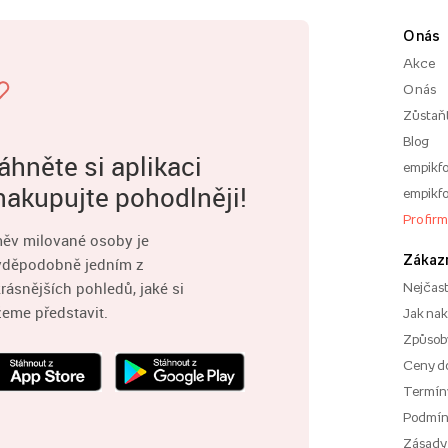
O nás
Akce
O nás
Zůstaň
Blog
áhněte si aplikaci
empikfo
nakupujte pohodlněji!
empikfo
Pro fir
ěv milované osoby je
Zákaz
vděpodobně jedním z
rásnějších pohledů, jaké si
Nejčast
eme představit.
Jak na
Způsoby
Ceny d
Termíny
Podmí
Zásady