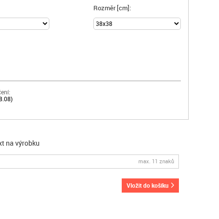
Rozměr [cm]:
ení:
18.08)
xt na výrobku
max. 11 znaků
vložit do košíku