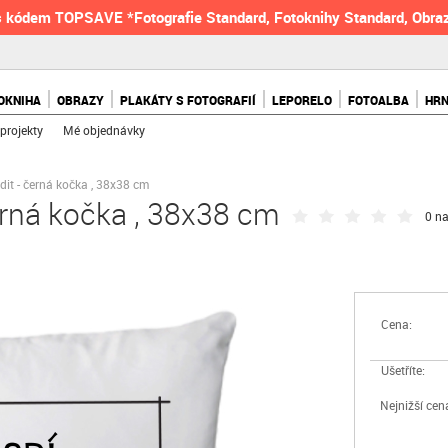
 kódem TOPSAVE *Fotografie Standard, Fotoknihy Standard, Obraz
OKNIHA
OBRAZY
PLAKÁTY S FOTOGRAFIÍ
LEPORELO
FOTOALBA
HR
projekty
Mé objednávky
dit - černá kočka , 38x38 cm
černá kočka , 38x38 cm
0 na
Cena:
Ušetříte:
Nejnižší cen