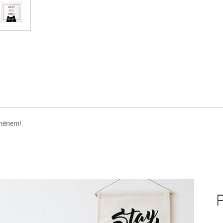
 jménem!
P