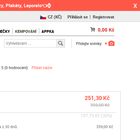
X
y, Plakáty, Leporelo👈⌚
CZ
(KČ)
Přihlásit se
Registrovat
SK
(€)
0,00
Kč
NEČKY
KEMPOVÁNÍ
APPKA
RO
(RON)
Přidejte snímky
 5 (
0 hodnocení
)
Přidat názor
251,30 Kč
359,00 Kč
107,70 Kč (30%)
a z 30 dnů:
359,00 Kč