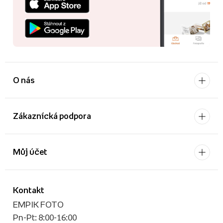
O nás
Zákaznícká podpora
Můj účet
Kontakt
EMPIK FOTO
Pn-Pt: 8:00-16:00