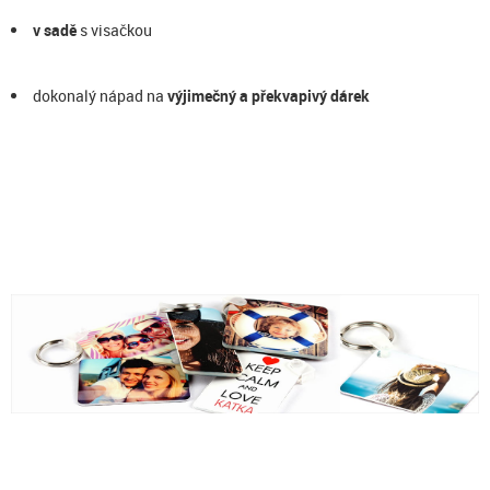
v sadě
s visačkou
dokonalý nápad na
výjimečný a překvapivý dárek