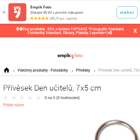
0,00
Kč
⌚🤩Top produkty -55% s kódem TOPSAVE *Fotografie Standard,
X
Fotoknihy Standard, Obrazy, Plakáty, Leporelo👈⌚
Všechny produkty - Fotodárky
Přívěsky
Přívěsek Den učitelů, 7x
Přívěsek Den učitelů, 7x5 cm
0 na 5 (
0 hodnocení
)
Přidat názor