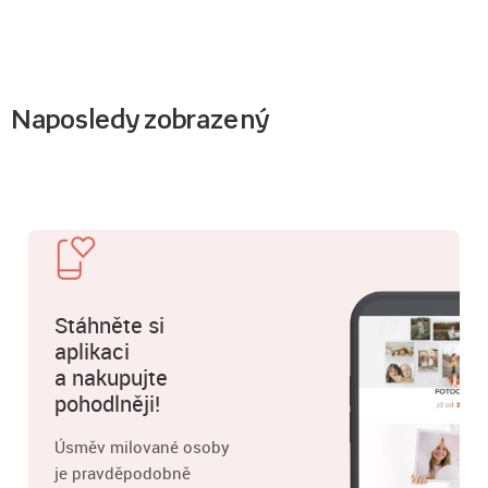
Naposledy zobrazený
Stáhněte si
aplikaci
a nakupujte
pohodlněji!
Úsměv milované osoby
je pravděpodobně