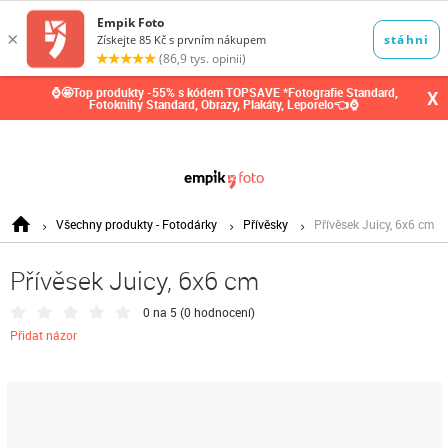
0,00
Kč
⌚🤩Top produkty -55% s kódem TOPSAVE *Fotografie Standard,
X
Fotoknihy Standard, Obrazy, Plakáty, Leporelo👈⌚
Všechny produkty - Fotodárky
Přívěsky
Přívěsek Juicy, 6x6 cm
Přívěsek Juicy, 6x6 cm
0 na 5 (
0 hodnocení
)
Přidat názor