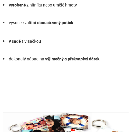
vyrobené
z hliníku nebo umělé hmoty
vysoce kvalitní
oboustranný potisk
v sadě
s visačkou
dokonalý nápad na
výjimečný a překvapivý dárek