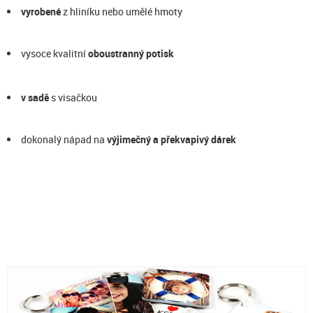
vyrobené
z hliníku nebo umělé hmoty
vysoce kvalitní
oboustranný potisk
v sadě
s visačkou
dokonalý nápad na
výjimečný a překvapivý dárek