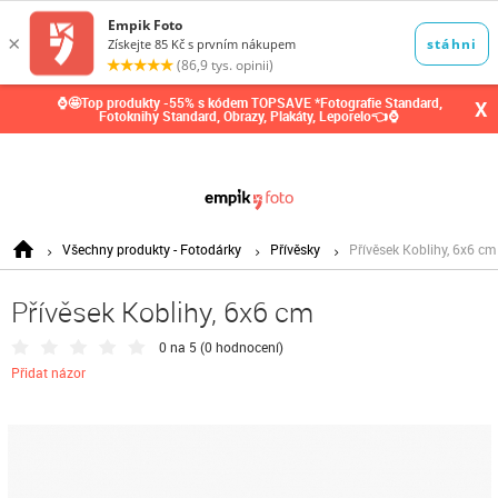
0,00
Kč
⌚🤩Top produkty -55% s kódem TOPSAVE *Fotografie Standard,
X
Fotoknihy Standard, Obrazy, Plakáty, Leporelo👈⌚
Všechny produkty - Fotodárky
Přívěsky
Přívěsek Koblihy, 6x6 cm
Přívěsek Koblihy, 6x6 cm
0 na 5 (
0 hodnocení
)
Přidat názor