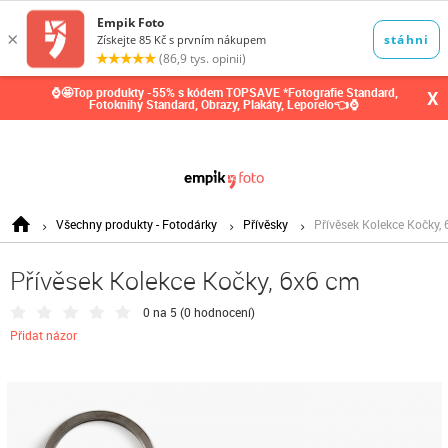
0,00
Kč
⌚🤩Top produkty -55% s kódem TOPSAVE *Fotografie Standard,
X
Fotoknihy Standard, Obrazy, Plakáty, Leporelo👈⌚
Všechny produkty - Fotodárky
Přívěsky
Přívěsek Kolekce Kočky,
Přívěsek Kolekce Kočky, 6x6 cm
0 na 5 (
0 hodnocení
)
Přidat názor