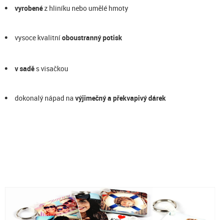
vyrobené
z hliníku nebo umělé hmoty
vysoce kvalitní
oboustranný potisk
v sadě
s visačkou
dokonalý nápad na
výjimečný a překvapivý dárek