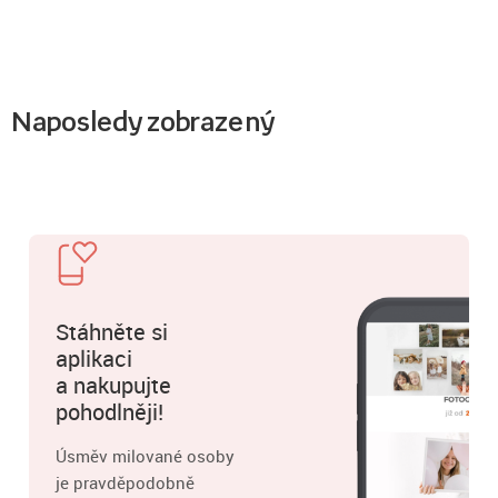
Naposledy zobrazený
Stáhněte si
aplikaci
a nakupujte
pohodlněji!
Úsměv milované osoby
je pravděpodobně