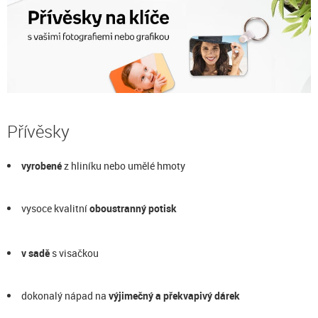
Přívěsky
vyrobené
z hliníku nebo umělé hmoty
vysoce kvalitní
oboustranný potisk
v sadě
s visačkou
dokonalý nápad na
výjimečný a překvapivý dárek