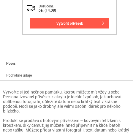
Doručení:
pá. (14.08)
vytvořit přívěsek
Popis
Podrobné údaje
Vytvořte si jedinečnou památku, kterou můžete mít vždy u sebe.
Personalizovaný přívěsek z akrylu je ideální způsob, jak uchovat
oblíbenou fotografii, důležité datum nebo krátký text v krásné
podobě. Hodí se jako drobný, ale velmi osobní dárek pro někoho
blízkého.
Produkt se prodává s hotovým přívěskem – kovovým řetízkem s
kroužkem, díky čemuž jej můžete ihned připevnit na klíče, batoh
nebo tašku. Můžete přidat vlastní fotografii, text, datum nebo krátký