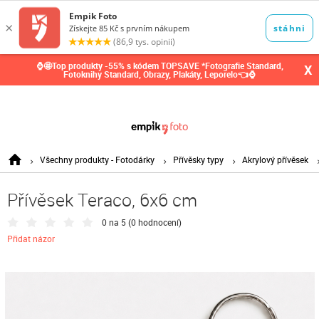
0,00
Kč
⌚🤩Top produkty -55% s kódem TOPSAVE *Fotografie Standard,
X
Fotoknihy Standard, Obrazy, Plakáty, Leporelo👈⌚
Všechny produkty - Fotodárky
Přívěsky typy
Akrylový přívěsek
Přívěsek Teraco, 6x6 cm
0 na 5 (
0 hodnocení
)
Přidat názor