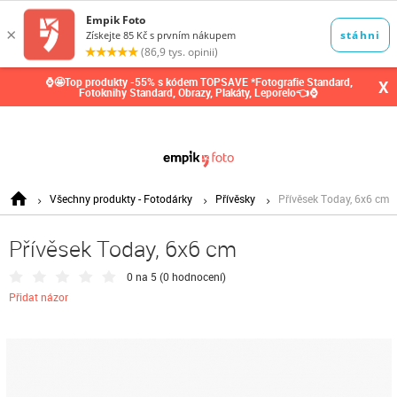
0,00
Kč
⌚🤩Top produkty -55% s kódem TOPSAVE *Fotografie Standard,
X
Fotoknihy Standard, Obrazy, Plakáty, Leporelo👈⌚
Všechny produkty - Fotodárky
Přívěsky
Přívěsek Today, 6x6 cm
Přívěsek Today, 6x6 cm
0 na 5 (
0 hodnocení
)
Přidat názor