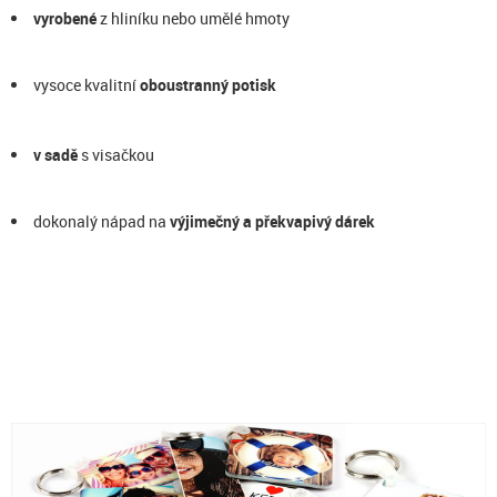
vyrobené
z hliníku nebo umělé hmoty
vysoce kvalitní
oboustranný potisk
v sadě
s visačkou
dokonalý nápad na
výjimečný a překvapivý dárek