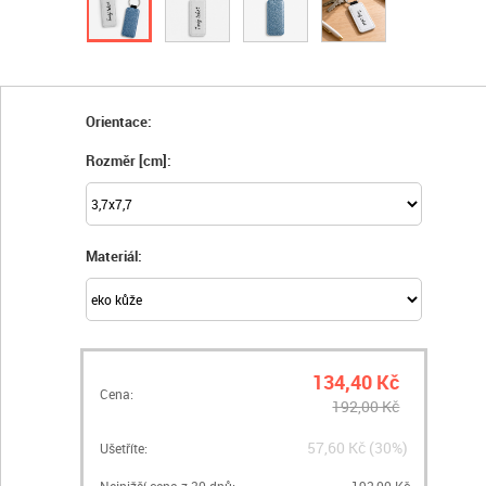
Orientace:
Rozměr [cm]:
Materiál:
134,40 Kč
Cena:
192,00 Kč
57,60 Kč (30%)
Ušetříte:
Nejnižší cena z 30 dnů:
192,00 Kč