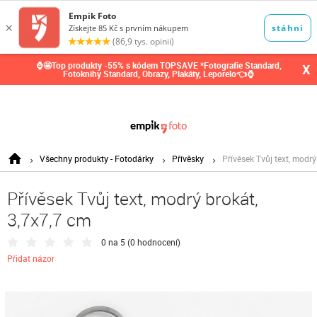
0,00
Kč
⌚🤩Top produkty -55% s kódem TOPSAVE *Fotografie Standard,
X
Fotoknihy Standard, Obrazy, Plakáty, Leporelo👈⌚
Všechny produkty - Fotodárky
Přívěsky
Přívěsek Tvůj text, modrý
Přívěsek Tvůj text, modrý brokát,
3,7x7,7 cm
0 na 5 (
0 hodnocení
)
Přidat názor