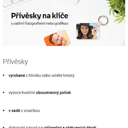
Přívěsky
vyrobené
z hliníku nebo umělé hmoty
vysoce kvalitní
oboustranný potisk
v sadě
s visačkou
dokonalý nápad na
výjimečný a překvapivý dárek