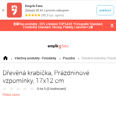
0,00
Kč
⌚🤩Top produkty -55% s kódem TOPSAVE *Fotografie Standard,
X
Fotoknihy Standard, Obrazy, Plakáty, Leporelo👈⌚
Všechny produkty - Fotodárky
Pouzdra
Dřevěná krabička, Práz
Dřevěná krabička, Prázdninové
vzpomínky, 17x12 cm
0 na 5 (
0 hodnocení
)
Přidat názor