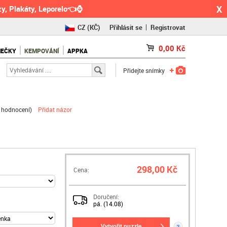
X
y, Plakáty, Leporelo👈⌚
CZ
(KČ)
Přihlásit se
Registrovat
SK
(€)
0,00
Kč
NEČKY
KEMPOVÁNÍ
APPKA
RO
(RON)
Přidejte snímky
 hodnocení
)
Přidat názor
298,00 Kč
Cena:
Doručení:
pá. (14.08)
vytvořit puzzle
?