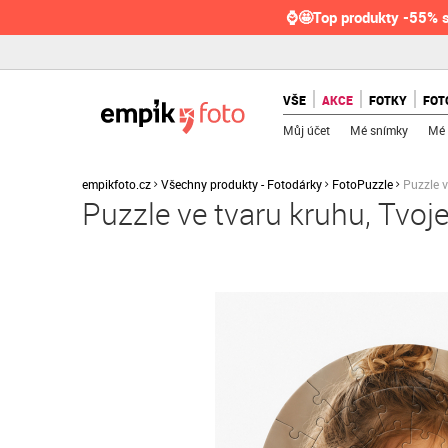
⌚🤩Top produkty -55% s
VŠE
AKCE
FOTKY
FOT
Můj účet
Mé snímky
Mé 
empikfoto.cz
Všechny produkty - Fotodárky
FotoPuzzle
Puzzle v
Puzzle ve tvaru kruhu, Tvoje