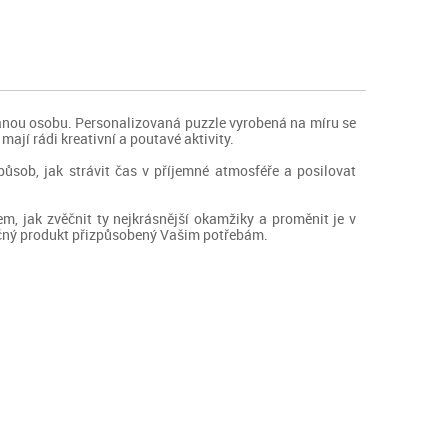
vanou osobu. Personalizovaná puzzle vyrobená na míru se
ají rádi kreativní a poutavé aktivity.
ůsob, jak strávit čas v příjemné atmosféře a posilovat
m, jak zvěčnit ty nejkrásnější okamžiky a proměnit je v
nečný produkt přizpůsobený Vašim potřebám.