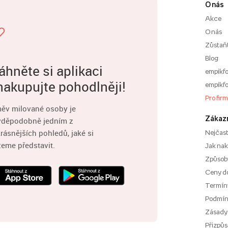
O nás
Akce
O nás
Zůstaň
Blog
áhněte si aplikaci
empikfo
nakupujte pohodlněji!
empikfo
Pro fir
ěv milované osoby je
Zákaz
vděpodobně jedním z
rásnějších pohledů, jaké si
Nejčast
eme představit.
Jak na
Způsoby
Ceny d
Termíny
Podmí
Zásady
Přizpůs