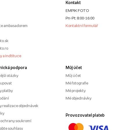
Kontakt
EMPIK FOTO
Pn-Pt: 8:00-16:00
te ambasadorem
Kontaktní formulář
to.sk
to.ro
my a indtituce
nícká podpora
Můj účet
ější otázky
Můj účet
kupovat
Mé fotografie
 platby
Mé projekty
odání
Mé objednávky
 realizace objednávek
nky
Provozovatel plateb
 ochrany soukromí
obte souhlasy