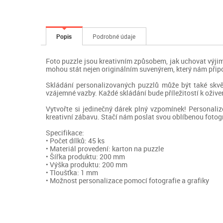
Popis
Podrobné údaje
Foto puzzle jsou kreativním způsobem, jak uchovat výji
mohou stát nejen originálním suvenýrem, který nám připomí
Skládání personalizovaných puzzlů může být také skvěl
vzájemné vazby. Každé skládání bude příležitostí k oživ
Vytvořte si jedinečný dárek plný vzpomínek! Personaliz
kreativní zábavu. Stačí nám poslat svou oblíbenou fotog
Specifikace:
• Počet dílků: 45 ks
• Materiál provedení: karton na puzzle
• Šířka produktu: 200 mm
• Výška produktu: 200 mm
• Tloušťka: 1 mm
• Možnost personalizace pomocí fotografie a grafiky