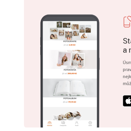
St
a 
Úsm
pra
nejk
můž