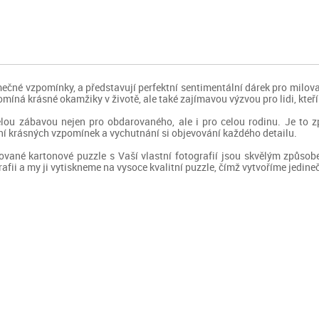
mečné vzpomínky, a představují perfektní sentimentální dárek pro milo
ná krásné okamžiky v životě, ale také zajímavou výzvou pro lidi, kteří m
ou zábavou nejen pro obdarovaného, ale i pro celou rodinu. Je to zp
ení krásných vzpomínek a vychutnání si objevování každého detailu.
ované kartonové puzzle s Vaší vlastní fotografií jsou skvělým způsobe
rafii a my ji vytiskneme na vysoce kvalitní puzzle, čímž vytvoříme jedi