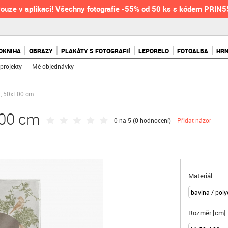
ouze v aplikaci! Všechny fotografie -55% od 50 ks s kódem PRIN
OKNIHA
OBRAZY
PLAKÁTY S FOTOGRAFIÍ
LEPORELO
FOTOALBA
HR
projekty
Mé objednávky
M, 50x100 cm
100 cm
0 na 5 (
0 hodnocení
)
Přidat názor
Materiál:
Rozměr [cm]: