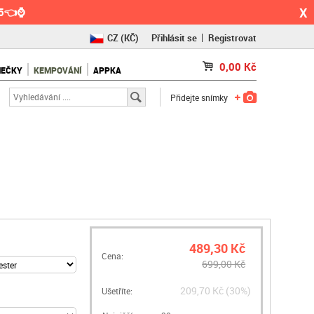
X
55👈⌚
CZ
(KČ)
Přihlásit se
Registrovat
SK
(€)
0,00
Kč
NEČKY
KEMPOVÁNÍ
APPKA
RO
(RON)
Přidejte snímky
489,30 Kč
Cena:
699,00 Kč
209,70 Kč (30%)
Ušetříte: