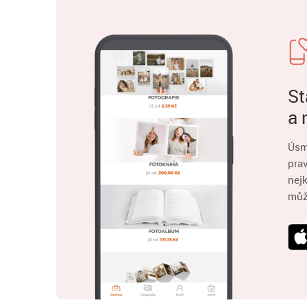
St
a 
Úsm
pra
nejk
můž