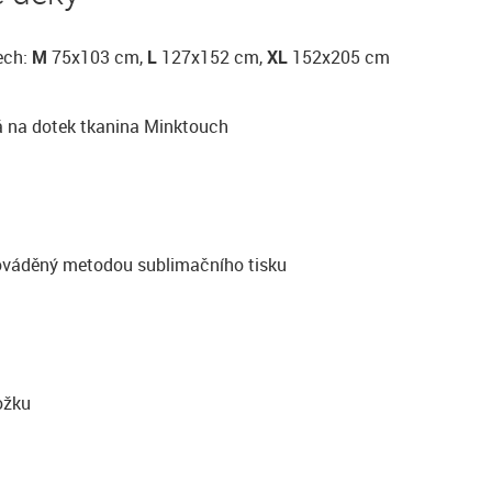
ech:
M
75x103 cm,
L
127x152 cm,
XL
152x205 cm
á na dotek tkanina Minktouch
rováděný metodou sublimačního tisku
ožku