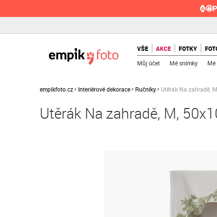
⌚🤩P
VŠE
AKCE
FOTKY
FOT
Můj účet
Mé snímky
Mé 
empikfoto.cz
Interiérové dekorace
Ručníky
Utěrák Na zahradě, 
Utěrák Na zahradě, M, 50x