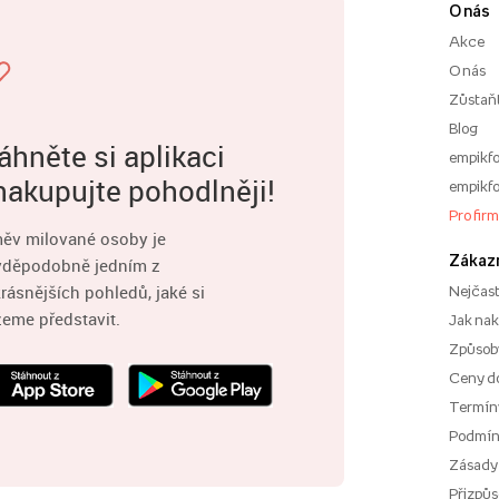
O nás
Akce
O nás
Zůstaň
Blog
áhněte si aplikaci
empikfo
nakupujte pohodlněji!
empikfo
Pro fir
ěv milované osoby je
Zákaz
vděpodobně jedním z
rásnějších pohledů, jaké si
Nejčast
eme představit.
Jak na
Způsoby
Ceny d
Termíny
Podmí
Zásady
Přizpůs