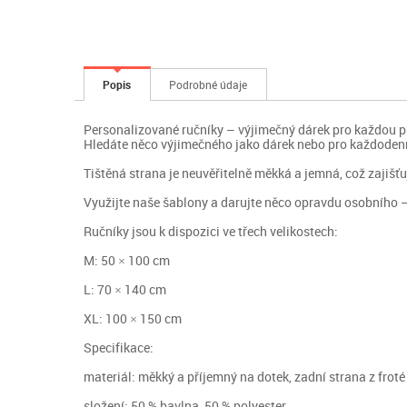
Popis
Podrobné údaje
Personalizované ručníky – výjimečný dárek pro každou př
Hledáte něco výjimečného jako dárek nebo pro každodenní p
Tištěná strana je neuvěřitelně měkká a jemná, což zajišťu
Využijte naše šablony a darujte něco opravdu osobního – 
Ručníky jsou k dispozici ve třech velikostech:
M: 50 × 100 cm
L: 70 × 140 cm
XL: 100 × 150 cm
Specifikace:
materiál: měkký a příjemný na dotek, zadní strana z froté
složení: 50 % bavlna, 50 % polyester