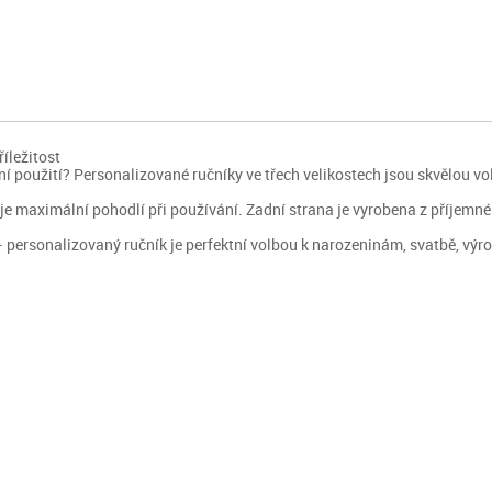
íležitost
oužití? Personalizované ručníky ve třech velikostech jsou skvělou volbou 
je maximální pohodlí při používání. Zadní strana je vyrobena z příjemné 
personalizovaný ručník je perfektní volbou k narozeninám, svatbě, výroč