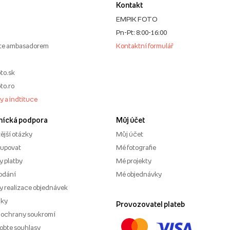
Kontakt
EMPIK FOTO
Pn-Pt: 8:00-16:00
te ambasadorem
Kontaktní formulář
to.sk
to.ro
my a indtituce
nícká podpora
Můj účet
ější otázky
Můj účet
kupovat
Mé fotografie
 platby
Mé projekty
odání
Mé objednávky
 realizace objednávek
nky
Provozovatel plateb
 ochrany soukromí
obte souhlasy