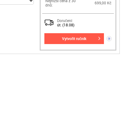
Nejnižší cena z 30
699,00 Kč
dnů:
Doručení:
út. (18.08)
vytvořit ručník
?