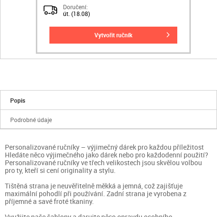
Doručení:
út. (18.08)
vytvořit ručník
Popis
Podrobné údaje
Personalizované ručníky – výjimečný dárek pro každou příležitost
Hledáte něco výjimečného jako dárek nebo pro každodenní použití?
Personalizované ručníky ve třech velikostech jsou skvělou volbou
pro ty, kteří si cení originality a stylu.
Tištěná strana je neuvěřitelně měkká a jemná, což zajišťuje
maximální pohodlí při používání. Zadní strana je vyrobena z
příjemné a savé froté tkaniny.
Využijte naše šablony a darujte něco opravdu osobního –