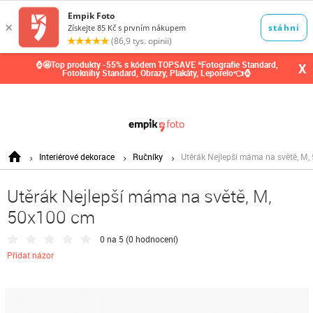
0,00
Kč
⌚🤩Top produkty -55% s kódem TOPSAVE *Fotografie Standard,
X
Fotoknihy Standard, Obrazy, Plakáty, Leporelo👈⌚
Interiérové dekorace
Ručníky
Utěrák Nejlepší máma na světě, M
Utěrák Nejlepší máma na světě, M,
50x100 cm
0 na 5 (
0 hodnocení
)
Přidat názor