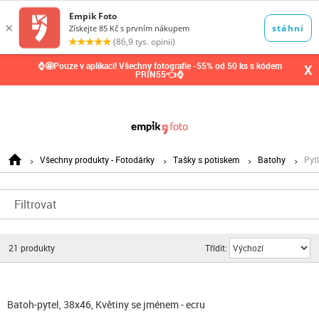
0,00
Kč
⌚🤩Pouze v aplikaci! Všechny fotografie -55% od 50 ks s kódem
X
PRIN55👈⌚
Všechny produkty - Fotodárky
Tašky s potiskem
Batohy
Pyt
Filtrovat
21
produkty
Třídit:
Batoh-pytel, 38x46, Květiny se jménem - ecru