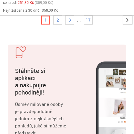
cena od:
251,30 Kč
359,00 Kč
Nejnižší cena z 30 dnů:
359,00 Kč
1
2
3
...
17
Stáhněte si
aplikaci
a nakupujte
pohodlněji!
Úsměv milované osoby
je pravděpodobně
jedním z nejkrásnějších
pohledů, jaké si můžeme
představit.