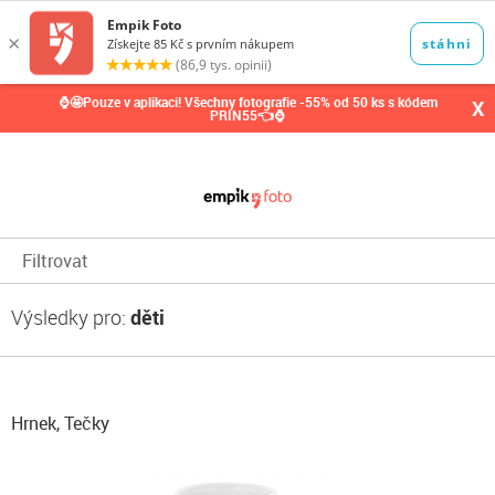
0,00
Kč
⌚🤩Pouze v aplikaci! Všechny fotografie -55% od 50 ks s kódem
X
PRIN55👈⌚
Filtrovat
Výsledky pro:
děti
Hrnek, Tečky