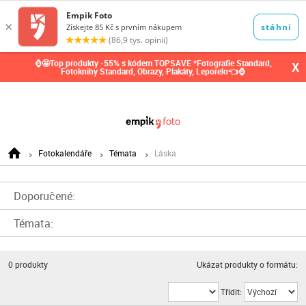
0,00
Kč
⌚🤩Top produkty -55% s kódem TOPSAVE *Fotografie Standard,
X
Fotoknihy Standard, Obrazy, Plakáty, Leporelo👈⌚
Fotokalendáře
Témata
Láska
Doporučené:
Témata:
0
produkty
Ukázat produkty o formátu:
Třídit: