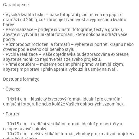
Garantujeme:
• Vysoká kvalita tisku – naše fotopřání jsou tištěna na papír s
gramáží od 260 g, což zaručuje trvanlivost a výjimečnou kvalitu
barev.
• Personalizace – přidejte si vlastní fotografie, texty a grafiku,
abyste si vytvořili unikátní fotopřání, které dokonale odráží vaše
pocity.
• Různorodost rozložení a formátů – vyberte si portrét, krajinu nebo
čtverec podle svého oblíbeného stylu.
• Rychlá realizace – Vaše objednávka bude zpracována expresně,
abyste se mohli co nejdříve těšit ze svého projektu.
• Přímé doručení – můžeme poslat přání přímo Vašim blízkým,
abyste jim připravili překvapení a vykouzlili úsměv na tváři.
Dostupné formáty:
• Čtverec
- 14x14 cm – klasický čtvercový formát, ideální pro centrální
umístění fotografie nebo koláže Vašich oblíbených vzpomínek.
• Portrét
- 10x15 cm – tradiční vertikální formát, ideální pro portréty a
celopostavové snímky.
- 10x20 cm – delší vertikální formát, vhodný pro kreativní projekty a
netradiční záběry.