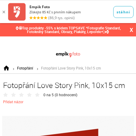
0,00
Kč
⌚🤩Top produkty -55% s kódem TOPSAVE *Fotografie Standard,
X
Fotoknihy Standard, Obrazy, Plakáty, Leporelo👈⌚
Fotopřání
Fotopřání Love Story Pink, 10x15 cm
Fotopřání Love Story Pink, 10x15 cm
0 na 5 (
0 hodnocení
)
Přidat názor