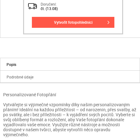
Doručení:
čt. (13.08)
vytvořit fotopohlednici
Popis
Podrobné údaje
Personalizované Fotopřání
Vytvářejte si výjimečné vzpomínky díky našim personalizovaným
přáním! Ideální na každou příležitost – od narozenin, přes svatby, až
po svátky, ale i bez příležitosti – k vyjádření svých pocitů. Vyberte si
svůj oblíbený formát a rozložení, aby Vaše fotopřání dokonale
vyjadřovalo vaše emoce. Využijte různé nástroje a možnosti
dostupné v našem tvůrci, abyste vytvořili něco opravdu
výjimečného.