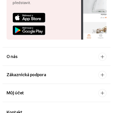
představit.
O nás
Zákaznícká podpora
Můj účet
Kontakt