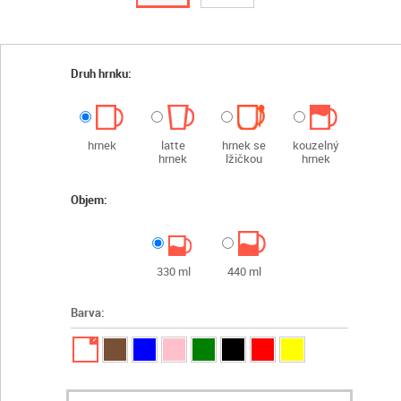
Druh hrnku:
hrnek
latte
hrnek se
kouzelný
hrnek
lžičkou
hrnek
Objem:
330 ml
440 ml
Barva:
✓