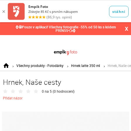
0,00
Kč
⌚🤩Pouze v aplikaci! Všechny fotografie -55% od 50 ks s kódem
X
PRIN55👈⌚
Všechny produkty - Fotodárky
Hrnek latte 350 ml
Hrnek, Naše ce
Hrnek, Naše cesty
0 na 5 (
0 hodnocení
)
Přidat názor