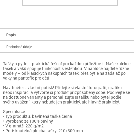
Popis
Podrobné údaje
Tašky a pytle – praktická řešení pro každou příležitost. Naše kolekce
tašek a vaků spojuje funkčnost s estetikou. V nabídce najdete různé
modely – od klasických nákupních tašek, přes pytle na záda až po
vaky na pantofle pro děti.
Navrhněte si vlastní potisk! Přidejte si vlastní fotografii, grafiku
nebo inspiraci a vytvořte si produkt přizpůsobený sobě. Podívejte se
na dostupné varianty a personalizujte si tašku nebo pytel podle
svého uvážení, který nebude jen praktický, ale hlavně praktický.
Specifikace:
• Typ produktu: bavlněná taška černá
• Vyrobeno ze 100% bavlny
• V gramáži 220 g/m2
• Potisknutelná plocha tašky: 210x300 mm