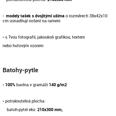
-
modely tašek s dvojitými ušima
o rozměrech 38x42x10
cm
usnadňují nošení na rameni
-
s Tvou fotografií, jakoukoli grafikou, textem
nebo hotovým vzorem
Batohy-pytle
- 100%
bavlna v gramáži
140 g/m2
-
potisknutelná plocha:
batoh-pytel eko:
210x300 mm,