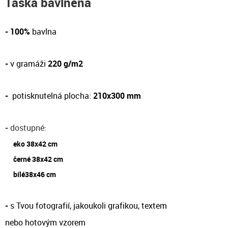
Taška bavlněná
- 100%
bavlna
-
v gramáži
220 g/m2
-
potisknutelná plocha:
210x300 mm
-
dostupné
:
eko 38x42 cm
černé 38x42 cm
bílé38x46 cm
-
s Tvou fotografií, jakoukoli grafikou, textem
nebo hotovým vzorem