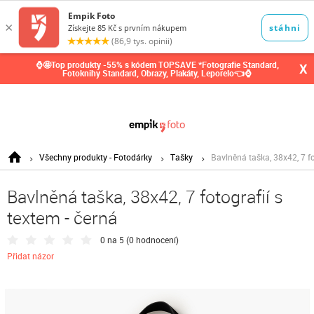
0,00
Kč
⌚🤩Top produkty -55% s kódem TOPSAVE *Fotografie Standard,
X
Fotoknihy Standard, Obrazy, Plakáty, Leporelo👈⌚
Všechny produkty - Fotodárky
Tašky
Bavlněná taška, 38x42, 7 fo
Bavlněná taška, 38x42, 7 fotografií s
textem - černá
0 na 5 (
0 hodnocení
)
Přidat názor