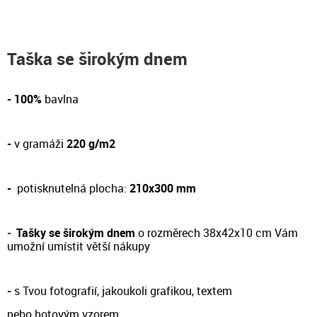
Taška se širokým dnem
- 100%
bavlna
-
v gramáži
220 g/m2
-
potisknutelná plocha:
210x300 mm
-
Tašky se širokým dnem
o rozměrech 38x42x10 cm Vám
umožní umístit větší nákupy
-
s Tvou fotografií, jakoukoli grafikou, textem
nebo hotovým vzorem