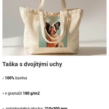
Taška s dvojitými uchy
- 100%
bavlna
-
v gramáži
180 g/m2
-
potisknutelná plocha:
210x300 mm