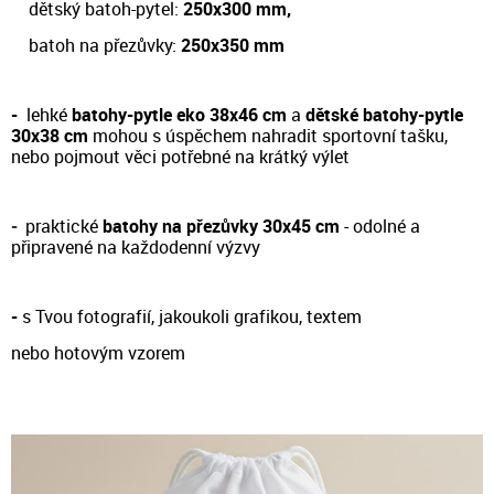
dětský batoh-pytel:
250x300 mm,
batoh na přezůvky:
250x350 mm
-
lehké
batohy-pytle eko 38x46 cm
a
dětské batohy-pytle
30x38 cm
m
ohou s úspěchem nahradit sportovní tašku,
nebo pojmout věci potřebné na krátký výlet
-
prakt
ické
batohy na přezůvky 30x45 cm
- odol
né a
připravené na každodenní výzvy
-
s Tvou fotografií, jakoukoli grafikou, textem
nebo hotovým vzorem