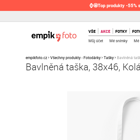
⌚🤩Top produkty -55% s
VŠE
AKCE
FOTKY
FOT
Můj účet
Mé snímky
Mé 
empikfoto.cz
Všechny produkty - Fotodárky
Tašky
Bavlněná tašk
Bavlněná taška, 38x46, Koláž