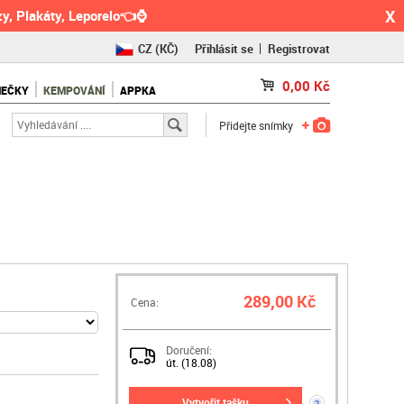
X
y, Plakáty, Leporelo👈⌚
CZ
(KČ)
Přihlásit se
Registrovat
SK
(€)
0,00
Kč
NEČKY
KEMPOVÁNÍ
APPKA
RO
(RON)
Přidejte snímky
289,00 Kč
Cena:
Doručení:
út. (18.08)
vytvořit tašku
?