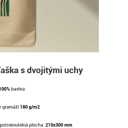
aška s dvojitými uchy
 100%
bavlna
v gramáži
180 g/m2
potisknutelná plocha:
210x300 mm