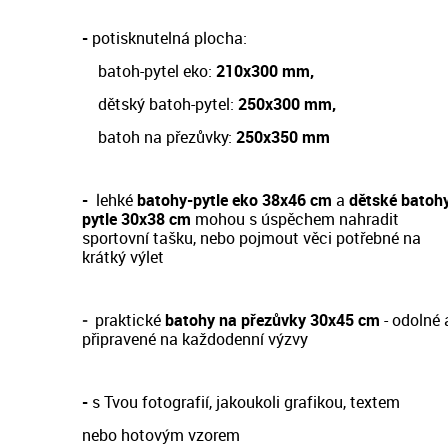
-
potisknutelná plocha:
batoh-pytel eko:
210x300 mm,
dětský batoh-pytel:
250x300 mm,
batoh na přezůvky:
250x350 mm
-
lehké
batohy-pytle eko 38x46 cm
a
dětské batoh
pytle 30x38 cm
m
ohou s úspěchem nahradit
sportovní tašku, nebo pojmout věci potřebné na
krátký výlet
-
prakt
ické
batohy na přezůvky 30x45 cm
- odol
né 
připravené na každodenní výzvy
-
s Tvou fotografií, jakoukoli grafikou, textem
nebo hotovým vzorem