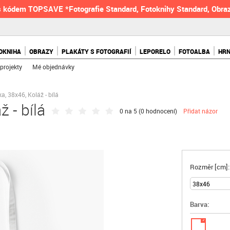
 kódem TOPSAVE *Fotografie Standard, Fotoknihy Standard, Obraz
OKNIHA
OBRAZY
PLAKÁTY S FOTOGRAFIÍ
LEPORELO
FOTOALBA
HR
projekty
Mé objednávky
a, 38x46, Koláž - bílá
 - bílá
0 na 5 (
0 hodnocení
)
Přidat názor
Rozměr [cm]:
Barva:
✓