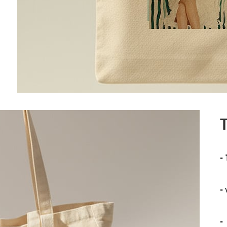
T
-
-
-