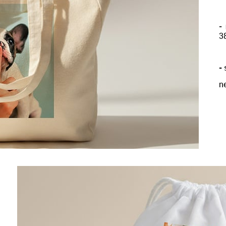
-
3
-
s
n