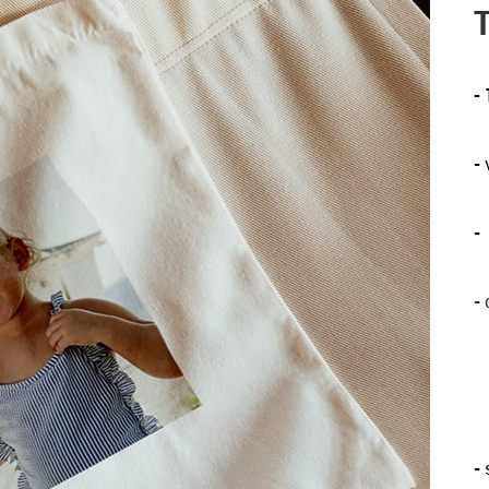
-
-
-
-
-
s