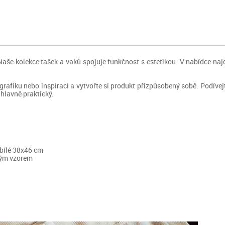
. Naše kolekce tašek a vaků spojuje funkčnost s estetikou. V nabídce na
i, grafiku nebo inspiraci a vytvořte si produkt přizpůsobený sobě. Podív
 hlavně praktický.
 bílé 38x46 cm
ovým vzorem