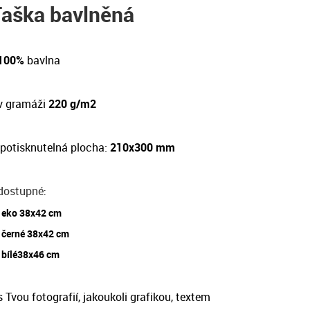
Taška bavlněná
 100%
bavlna
v gramáži
220 g/m2
potisknutelná plocha:
210x300 mm
dostupné
:
eko 38x42 cm
černé 38x42 cm
bílé38x46 cm
 Tvou fotografií, jakoukoli grafikou, textem