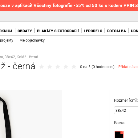
ouze v aplikaci! Všechny fotografie -55% od 50 ks s kódem PRIN
OKNIHA
OBRAZY
PLAKÁTY S FOTOGRAFIÍ
LEPORELO
FOTOALBA
HR
projekty
Mé objednávky
a, 38x42, Koláž - černá
ž - černá
0 na 5 (
0 hodnocení
)
Přidat názo
Rozměr [cm]:
Barva:
✓