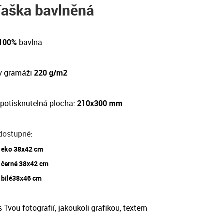
Taška bavlněná
 100%
bavlna
v gramáži
220 g/m2
potisknutelná plocha:
210x300 mm
dostupné
:
eko 38x42 cm
černé 38x42 cm
bílé38x46 cm
 Tvou fotografií, jakoukoli grafikou, textem