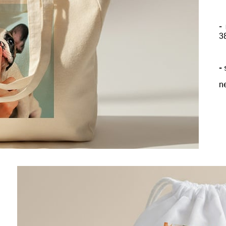
-
3
-
s
n