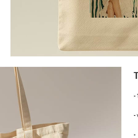
T
-
-
-