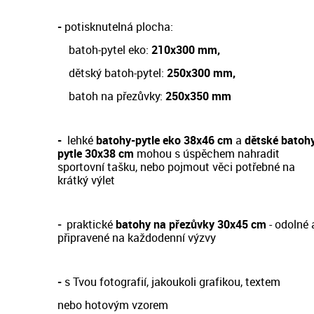
-
potisknutelná plocha:
batoh-pytel eko:
210x300 mm,
dětský batoh-pytel:
250x300 mm,
batoh na přezůvky:
250x350 mm
-
lehké
batohy-pytle eko 38x46 cm
a
dětské batoh
pytle 30x38 cm
m
ohou s úspěchem nahradit
sportovní tašku, nebo pojmout věci potřebné na
krátký výlet
-
prakt
ické
batohy na přezůvky 30x45 cm
- odol
né 
připravené na každodenní výzvy
-
s Tvou fotografií, jakoukoli grafikou, textem
nebo hotovým vzorem