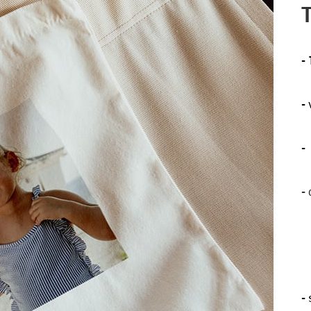
-
-
-
-
-
s