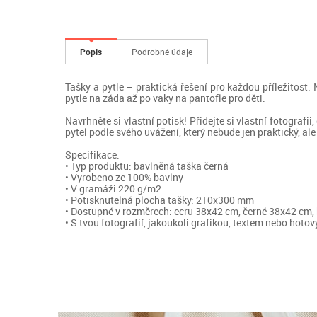
Popis
Podrobné údaje
Tašky a pytle – praktická řešení pro každou příležitost
pytle na záda až po vaky na pantofle pro děti.
Navrhněte si vlastní potisk! Přidejte si vlastní fotografi
pytel podle svého uvážení, který nebude jen praktický, ale
Specifikace:
• Typ produktu: bavlněná taška černá
• Vyrobeno ze 100% bavlny
• V gramáži 220 g/m2
• Potisknutelná plocha tašky: 210x300 mm
• Dostupné v rozměrech: ecru 38x42 cm, černé 38x42 cm,
• S tvou fotografií, jakoukoli grafikou, textem nebo hot