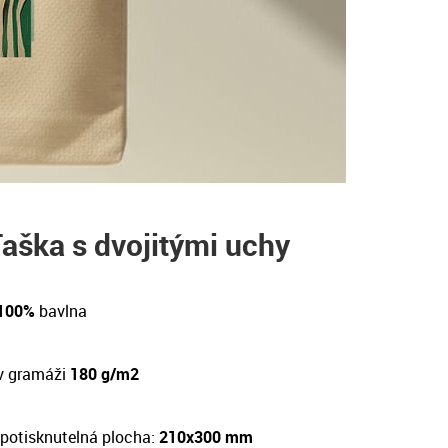
aška s dvojitými uchy
 100%
bavlna
v gramáži
180 g/m2
potisknutelná plocha:
210x300 mm