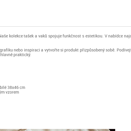
. Naše kolekce tašek a vaků spojuje funkčnost s estetikou. V nabídce na
i, grafiku nebo inspiraci a vytvořte si produkt přizpůsobený sobě. Podív
 hlavně praktický.
 bílé 38x46 cm
ovým vzorem