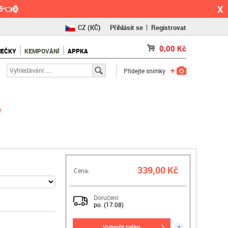
X
55👈⌚
CZ
(KČ)
Přihlásit se
Registrovat
SK
(€)
0,00
Kč
NEČKY
KEMPOVÁNÍ
APPKA
RO
(RON)
Přidejte snímky
r
339,00 Kč
Cena:
Doručení:
po. (17.08)
vytvořit tašku
?