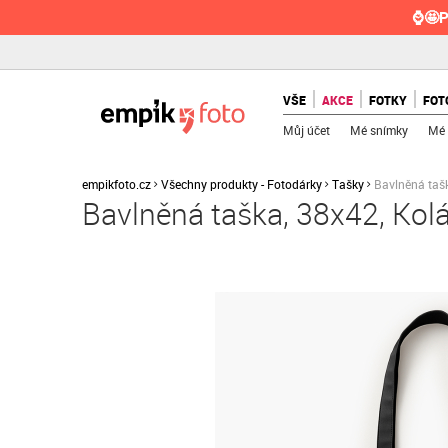
⌚🤩P
VŠE
AKCE
FOTKY
FOT
Můj účet
Mé snímky
Mé 
empikfoto.cz
Všechny produkty - Fotodárky
Tašky
Bavlněná tašk
Bavlněná taška, 38x42, Kolá