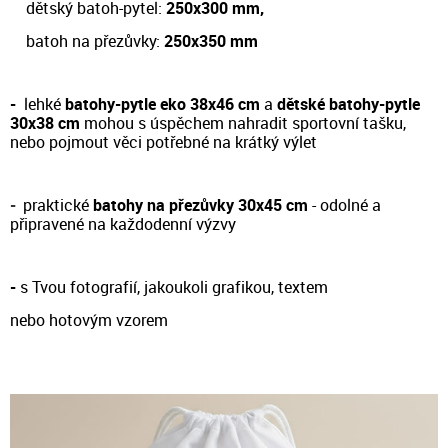
dětský batoh-pytel:
250x300 mm,
batoh na přezůvky:
250x350 mm
-
lehké
batohy-pytle eko 38x46 cm
a
dětské batohy-pytle
30x38 cm
m
ohou s úspěchem nahradit sportovní tašku,
nebo pojmout věci potřebné na krátký výlet
-
prakt
ické
batohy na přezůvky 30x45 cm
- odol
né a
připravené na každodenní výzvy
-
s Tvou fotografií, jakoukoli grafikou, textem
nebo hotovým vzorem