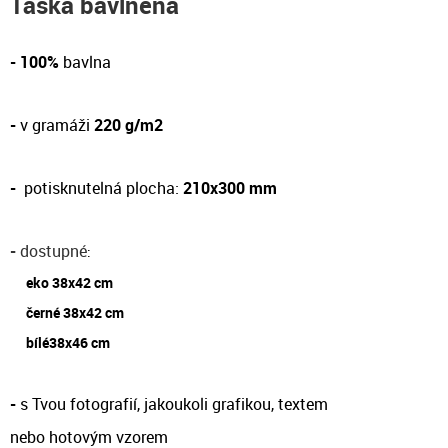
Taška bavlněná
- 100%
bavlna
-
v gramáži
220 g/m2
-
potisknutelná plocha:
210x300 mm
-
dostupné
:
eko 38x42 cm
černé 38x42 cm
bílé38x46 cm
-
s Tvou fotografií, jakoukoli grafikou, textem
nebo hotovým vzorem