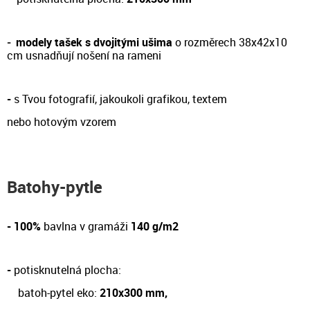
-
modely tašek s dvojitými ušima
o rozměrech 38x42x10
cm
usnadňují nošení na rameni
-
s Tvou fotografií, jakoukoli grafikou, textem
nebo hotovým vzorem
Batohy-pytle
- 100%
bavlna v gramáži
140 g/m2
-
potisknutelná plocha:
batoh-pytel eko:
210x300 mm,