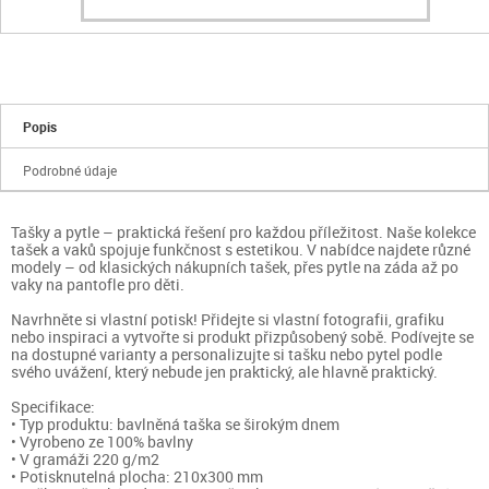
Popis
Podrobné údaje
Tašky a pytle – praktická řešení pro každou příležitost. Naše kolekce
tašek a vaků spojuje funkčnost s estetikou. V nabídce najdete různé
modely – od klasických nákupních tašek, přes pytle na záda až po
vaky na pantofle pro děti.
Navrhněte si vlastní potisk! Přidejte si vlastní fotografii, grafiku
nebo inspiraci a vytvořte si produkt přizpůsobený sobě. Podívejte se
na dostupné varianty a personalizujte si tašku nebo pytel podle
svého uvážení, který nebude jen praktický, ale hlavně praktický.
Specifikace:
• Typ produktu: bavlněná taška se širokým dnem
• Vyrobeno ze 100% bavlny
• V gramáži 220 g/m2
• Potisknutelná plocha: 210x300 mm