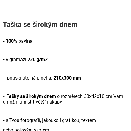
Taška se širokým dnem
- 100%
bavlna
-
v gramáži
220 g/m2
-
potisknutelná plocha:
210x300 mm
-
Tašky se širokým dnem
o rozměrech 38x42x10 cm Vám
umožní umístit větší nákupy
-
s Tvou fotografií, jakoukoli grafikou, textem
nebo hotovým vzorem