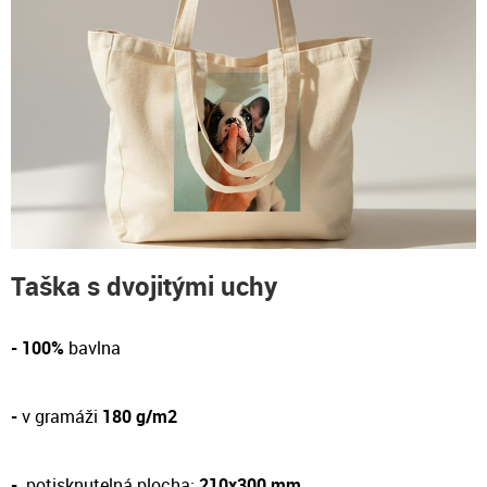
Taška s dvojitými uchy
- 100%
bavlna
-
v gramáži
180 g/m2
-
potisknutelná plocha:
210x300 mm