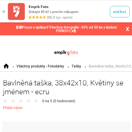
0,00
Kč
⌚🤩Pouze v aplikaci! Všechny fotografie -55% od 50 ks s kódem
X
PRIN55👈⌚
Všechny produkty - Fotodárky
Tašky
Bavlněná taška, 38x42x10, 
Bavlněná taška, 38x42x10, Květiny se
jménem - ecru
0 na 5 (
0 hodnocení
)
Přidat názor