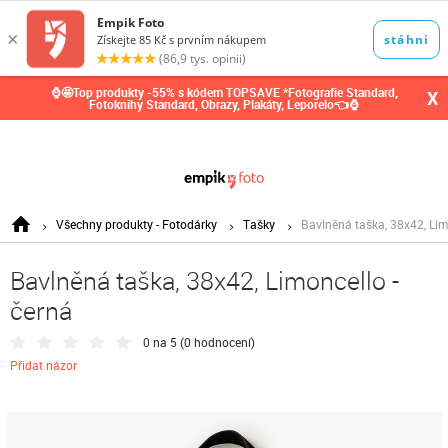
0,00
Kč
⌚🤩Top produkty -55% s kódem TOPSAVE *Fotografie Standard,
X
Fotoknihy Standard, Obrazy, Plakáty, Leporelo👈⌚
Všechny produkty - Fotodárky
Tašky
Bavlněná taška, 38x42, Lim
Bavlněná taška, 38x42, Limoncello -
černá
0 na 5 (
0 hodnocení
)
Přidat názor