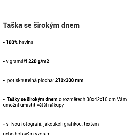
Taška se širokým dnem
- 100%
bavlna
-
v gramáži
220 g/m2
-
potisknutelná plocha:
210x300 mm
-
Tašky se širokým dnem
o rozměrech 38x42x10 cm Vám
umožní umístit větší nákupy
-
s Tvou fotografií, jakoukoli grafikou, textem
nebo hotovým vzorem