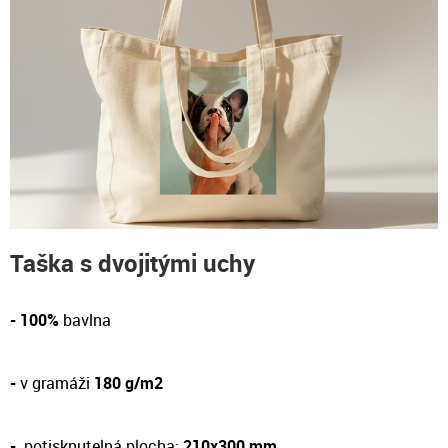
Taška s dvojitými uchy
- 100%
bavlna
-
v gramáži
180 g/m2
-
potisknutelná plocha:
210x300 mm