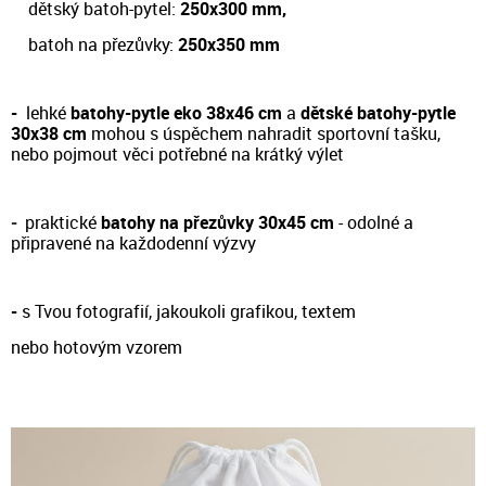
dětský batoh-pytel:
250x300 mm,
batoh na přezůvky:
250x350 mm
-
lehké
batohy-pytle eko 38x46 cm
a
dětské batohy-pytle
30x38 cm
m
ohou s úspěchem nahradit sportovní tašku,
nebo pojmout věci potřebné na krátký výlet
-
prakt
ické
batohy na přezůvky 30x45 cm
- odol
né a
připravené na každodenní výzvy
-
s Tvou fotografií, jakoukoli grafikou, textem
nebo hotovým vzorem