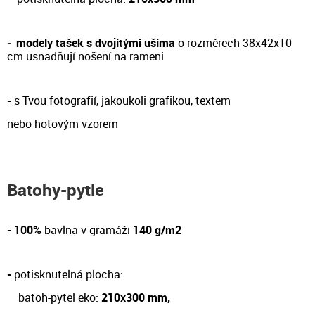
-
modely tašek s dvojitými ušima
o rozměrech 38x42x10
cm
usnadňují nošení na rameni
-
s Tvou fotografií, jakoukoli grafikou, textem
nebo hotovým vzorem
Batohy-pytle
- 100%
bavlna v gramáži
140 g/m2
-
potisknutelná plocha:
batoh-pytel eko:
210x300 mm,