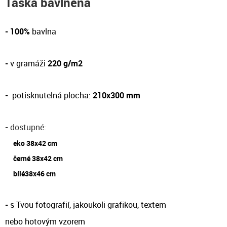
Taška bavlněná
- 100%
bavlna
-
v gramáži
220 g/m2
-
potisknutelná plocha:
210x300 mm
-
dostupné
:
eko 38x42 cm
černé 38x42 cm
bílé38x46 cm
-
s Tvou fotografií, jakoukoli grafikou, textem
nebo hotovým vzorem