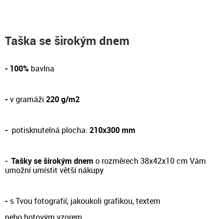
Taška se širokým dnem
- 100%
bavlna
-
v gramáži
220 g/m2
-
potisknutelná plocha:
210x300 mm
-
Tašky se širokým dnem
o rozměrech 38x42x10 cm Vám
umožní umístit větší nákupy
-
s Tvou fotografií, jakoukoli grafikou, textem
nebo hotovým vzorem