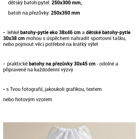
dětský batoh-pytel:
250x300 mm,
batoh na přezůvky:
250x350 mm
-
lehké
batohy-pytle eko 38x46 cm
a
dětské batohy-pytle
30x38 cm
m
ohou s úspěchem nahradit sportovní tašku,
nebo pojmout věci potřebné na krátký výlet
-
prakt
ické
batohy na přezůvky 30x45 cm
- odol
né a
připravené na každodenní výzvy
-
s Tvou fotografií, jakoukoli grafikou, textem
nebo hotovým vzorem