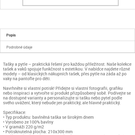
Popis
Podrobné údaje
Tašky a pytle – praktická řešení pro každou příležitost. Naše kolekce
tašek a vaků spojuje funkčnost s estetikou. V nabídce najdete různé
modely – od klasických nákupních tašek, přes pytle na záda až po
vaky na pantofle pro děti.
Navrhněte si vlastní potisk! Přidejte si vlastní fotografii, grafiku
nebo inspiraci a vytvořte si produkt přizpůsobený sobě. Podívejte se
na dostupné varianty a personalizujte si tašku nebo pytel podle
svého uvážení, který nebude jen praktický, ale hlavně praktický.
Specifikace:
• Typ produktu: bavlněná taška se širokým dnem
• Vyrobeno ze 100% bavlny
• V gramáži 220 g/m2
• Potisknutelná plocha: 210x300 mm