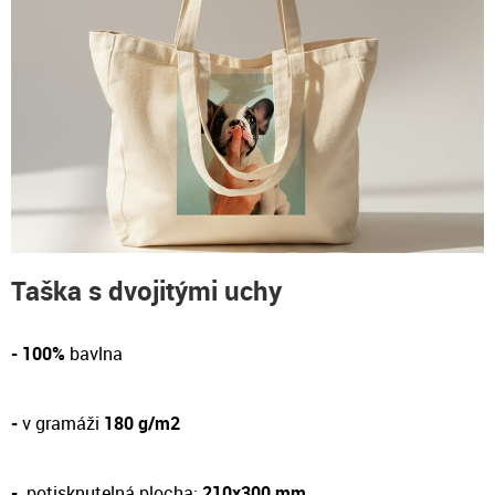
Taška s dvojitými uchy
- 100%
bavlna
-
v gramáži
180 g/m2
-
potisknutelná plocha:
210x300 mm