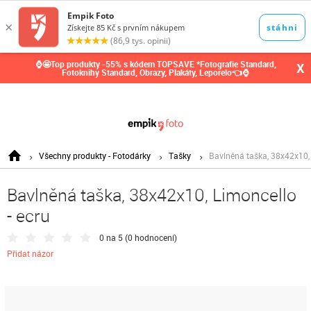
0,00
Kč
⌚🤩Top produkty -55% s kódem TOPSAVE *Fotografie Standard,
X
Fotoknihy Standard, Obrazy, Plakáty, Leporelo👈⌚
Všechny produkty - Fotodárky
Tašky
Bavlněná taška, 38x42x10, 
Bavlněná taška, 38x42x10, Limoncello
- ecru
0 na 5 (
0 hodnocení
)
Přidat názor