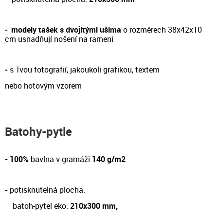
-
modely tašek s dvojitými ušima
o rozměrech 38x42x10
cm
usnadňují nošení na rameni
-
s Tvou fotografií, jakoukoli grafikou, textem
nebo hotovým vzorem
Batohy-pytle
- 100%
bavlna v gramáži
140 g/m2
-
potisknutelná plocha:
batoh-pytel eko:
210x300 mm,