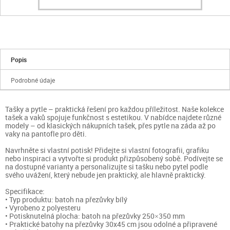
Popis
Podrobné údaje
Tašky a pytle – praktická řešení pro každou příležitost. Naše kolekce
tašek a vaků spojuje funkčnost s estetikou. V nabídce najdete různé
modely – od klasických nákupních tašek, přes pytle na záda až po
vaky na pantofle pro děti.
Navrhněte si vlastní potisk! Přidejte si vlastní fotografii, grafiku
nebo inspiraci a vytvořte si produkt přizpůsobený sobě. Podívejte se
na dostupné varianty a personalizujte si tašku nebo pytel podle
svého uvážení, který nebude jen praktický, ale hlavně praktický.
Specifikace:
• Typ produktu: batoh na přezůvky bílý
• Vyrobeno z polyesteru
• Potisknutelná plocha: batoh na přezůvky 250×350 mm
• Praktické batohy na přezůvky 30x45 cm jsou odolné a připravené