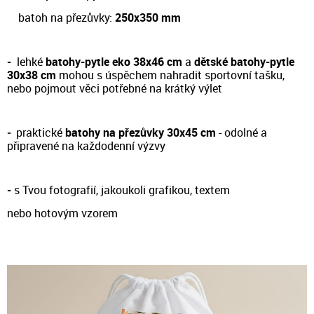
batoh na přezůvky:
250x350 mm
-
lehké
batohy-pytle eko 38x46 cm
a
dětské batohy-pytle
30x38 cm
m
ohou s úspěchem nahradit sportovní tašku,
nebo pojmout věci potřebné na krátký výlet
-
prakt
ické
batohy na přezůvky 30x45 cm
- odol
né a
připravené na každodenní výzvy
-
s Tvou fotografií, jakoukoli grafikou, textem
nebo hotovým vzorem