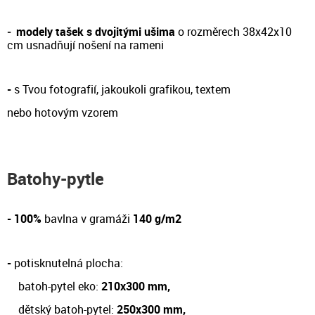
-
modely tašek s dvojitými ušima
o rozměrech 38x42x10
cm
usnadňují nošení na rameni
-
s Tvou fotografií, jakoukoli grafikou, textem
nebo hotovým vzorem
Batohy-pytle
- 100%
bavlna v gramáži
140 g/m2
-
potisknutelná plocha:
batoh-pytel eko:
210x300 mm,
dětský batoh-pytel:
250x300 mm,