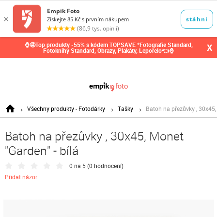
0,00
Kč
⌚🤩Top produkty -55% s kódem TOPSAVE *Fotografie Standard,
X
Fotoknihy Standard, Obrazy, Plakáty, Leporelo👈⌚
Všechny produkty - Fotodárky
Tašky
Batoh na přezůvky , 30x45,
Batoh na přezůvky , 30x45, Monet
"Garden" - bílá
0 na 5 (
0 hodnocení
)
Přidat názor