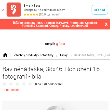
0,00
Kč
⌚🤩Top produkty -55% s kódem TOPSAVE *Fotografie Standard,
X
Fotoknihy Standard, Obrazy, Plakáty, Leporelo👈⌚
Všechny produkty - Fotodárky
Tašky
Bavlněná taška, 38x46, Rozl
Bavlněná taška, 38x46, Rozložení 16
fotografií - bílá
0 na 5 (
0 hodnocení
)
Přidat názor