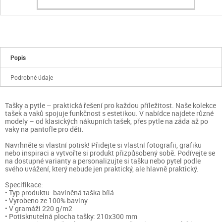
Popis
Podrobné údaje
Tašky a pytle – praktická řešení pro každou příležitost. Naše kolekce
tašek a vaků spojuje funkčnost s estetikou. V nabídce najdete různé
modely – od klasických nákupních tašek, přes pytle na záda až po
vaky na pantofle pro děti.
Navrhněte si vlastní potisk! Přidejte si vlastní fotografii, grafiku
nebo inspiraci a vytvořte si produkt přizpůsobený sobě. Podívejte se
na dostupné varianty a personalizujte si tašku nebo pytel podle
svého uvážení, který nebude jen praktický, ale hlavně praktický.
Specifikace:
• Typ produktu: bavlněná taška bílá
• Vyrobeno ze 100% bavlny
• V gramáži 220 g/m2
• Potisknutelná plocha tašky: 210x300 mm