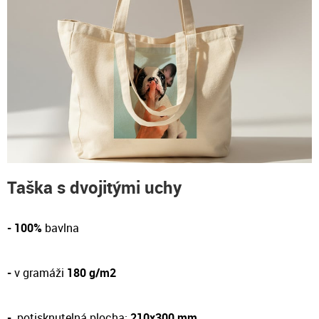
Taška s dvojitými uchy
- 100%
bavlna
-
v gramáži
180 g/m2
-
potisknutelná plocha:
210x300 mm