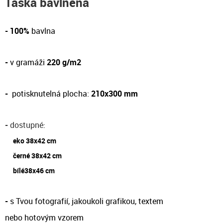
Taška bavlněná
- 100%
bavlna
-
v gramáži
220 g/m2
-
potisknutelná plocha:
210x300 mm
-
dostupné
:
eko 38x42 cm
černé 38x42 cm
bílé38x46 cm
-
s Tvou fotografií, jakoukoli grafikou, textem
nebo hotovým vzorem