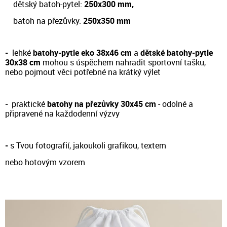
dětský batoh-pytel:
250x300 mm,
batoh na přezůvky:
250x350 mm
-
lehké
batohy-pytle eko 38x46 cm
a
dětské batohy-pytle
30x38 cm
m
ohou s úspěchem nahradit sportovní tašku,
nebo pojmout věci potřebné na krátký výlet
-
prakt
ické
batohy na přezůvky 30x45 cm
- odol
né a
připravené na každodenní výzvy
-
s Tvou fotografií, jakoukoli grafikou, textem
nebo hotovým vzorem