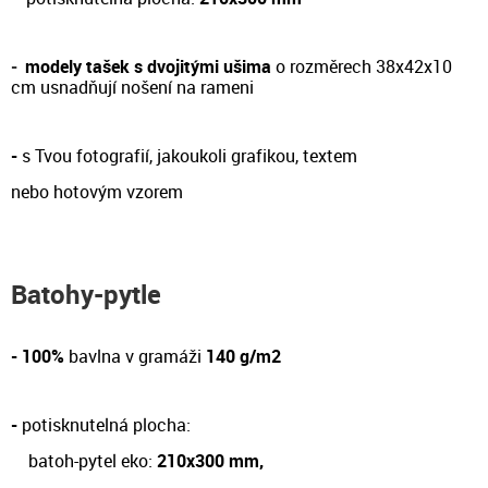
-
modely tašek s dvojitými ušima
o rozměrech 38x42x10
cm
usnadňují nošení na rameni
-
s Tvou fotografií, jakoukoli grafikou, textem
nebo hotovým vzorem
Batohy-pytle
- 100%
bavlna v gramáži
140 g/m2
-
potisknutelná plocha:
batoh-pytel eko:
210x300 mm,