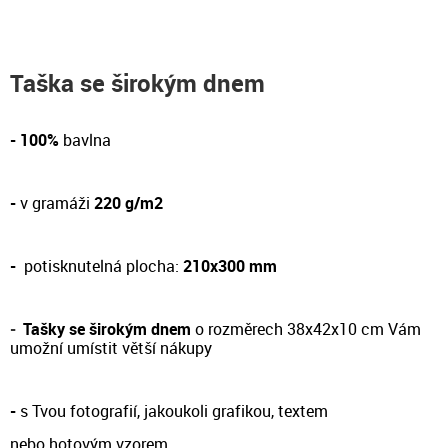
Taška se širokým dnem
- 100%
bavlna
-
v gramáži
220 g/m2
-
potisknutelná plocha:
210x300 mm
-
Tašky se širokým dnem
o rozměrech 38x42x10 cm Vám
umožní umístit větší nákupy
-
s Tvou fotografií, jakoukoli grafikou, textem
nebo hotovým vzorem