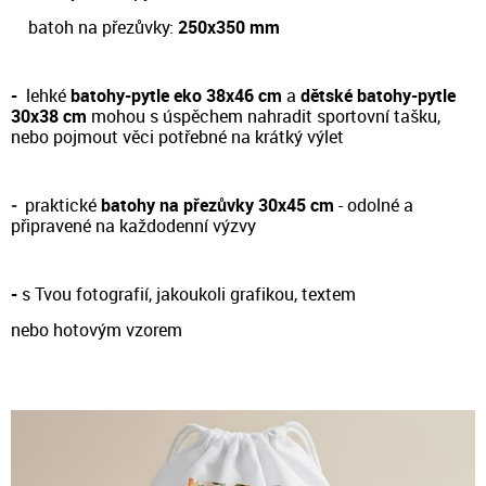
batoh na přezůvky:
250x350 mm
-
lehké
batohy-pytle eko 38x46 cm
a
dětské batohy-pytle
30x38 cm
m
ohou s úspěchem nahradit sportovní tašku,
nebo pojmout věci potřebné na krátký výlet
-
prakt
ické
batohy na přezůvky 30x45 cm
- odol
né a
připravené na každodenní výzvy
-
s Tvou fotografií, jakoukoli grafikou, textem
nebo hotovým vzorem