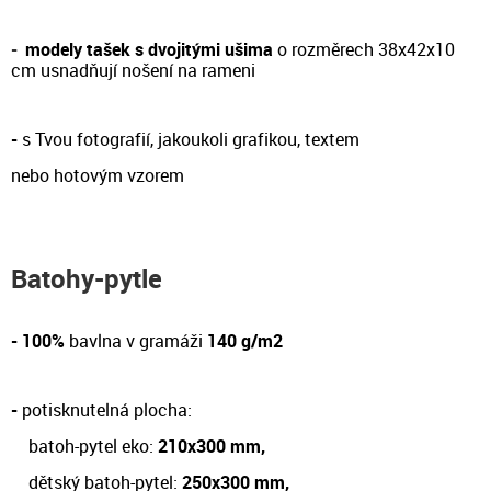
-
modely tašek s dvojitými ušima
o rozměrech 38x42x10
cm
usnadňují nošení na rameni
-
s Tvou fotografií, jakoukoli grafikou, textem
nebo hotovým vzorem
Batohy-pytle
- 100%
bavlna v gramáži
140 g/m2
-
potisknutelná plocha:
batoh-pytel eko:
210x300 mm,
dětský batoh-pytel:
250x300 mm,