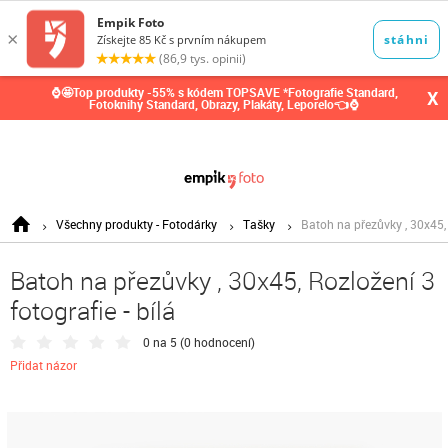
0,00
Kč
⌚🤩Top produkty -55% s kódem TOPSAVE *Fotografie Standard,
X
Fotoknihy Standard, Obrazy, Plakáty, Leporelo👈⌚
Všechny produkty - Fotodárky
Tašky
Batoh na přezůvky , 30x45, 
Batoh na přezůvky , 30x45, Rozložení 3
fotografie - bílá
0 na 5 (
0 hodnocení
)
Přidat názor