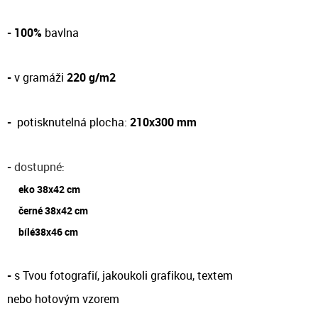
- 100%
bavlna
-
v gramáži
220 g/m2
-
potisknutelná plocha:
210x300 mm
-
dostupné
:
eko 38x42 cm
černé 38x42 cm
bílé38x46 cm
-
s Tvou fotografií, jakoukoli grafikou, textem
nebo hotovým vzorem