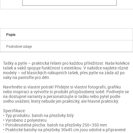
Popis
Podrobné údaje
Tašky a pytle – praktická řešení pro každou příležitost. Naše kolekce
tašek a vaků spojuje funkčnost s estetikou. V nabídce najdete různé
modely – od klasických nákupních tašek, přes pytle na záda až po
vaky na pantofle pro děti.
Navrhněte si vlastní potisk! Přidejte si vlastní fotografii, grafiku
nebo inspiraci a vytvořte si produkt přizpůsobený sobě. Podívejte se
na dostupné varianty a personalizujte si tašku nebo pytel podle
svého uvážení, který nebude jen praktický, ale hlavně praktický.
Specifikace:
• Typ produktu: batoh na přezůvky bílý
• Vyrobeno z polyesteru
• Potisknutelná plocha: batoh na přezůvky 250×350 mm
• Praktické batohy na přezůvky 30x45 cm jsou odolné a připravené