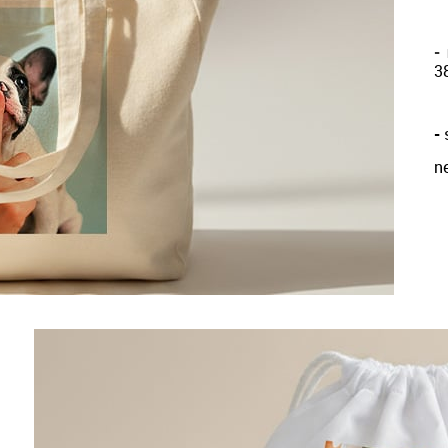
-
3
-
s
n