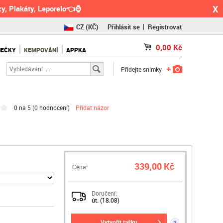
X
y, Plakáty, Leporelo👈⌚
CZ
(KČ)
Přihlásit se
Registrovat
SK
(€)
0,00
Kč
NEČKY
KEMPOVÁNÍ
APPKA
RO
(RON)
Přidejte snímky
0 na 5 (
0 hodnocení
)
Přidat názor
339,00 Kč
Cena:
Doručení:
út. (18.08)
vytvořit tašku
?