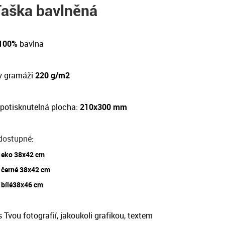
Taška bavlněná
 100%
bavlna
v gramáži
220 g/m2
potisknutelná plocha:
210x300 mm
dostupné
:
eko 38x42 cm
černé 38x42 cm
bílé38x46 cm
 Tvou fotografií, jakoukoli grafikou, textem