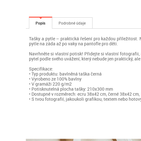
Popis
Podrobné údaje
Tašky a pytle – praktická řešení pro každou příležitost
pytle na záda až po vaky na pantofle pro děti.
Navrhněte si vlastní potisk! Přidejte si vlastní fotografi
pytel podle svého uvážení, který nebude jen praktický, ale
Specifikace:
• Typ produktu: bavlněná taška černá
• Vyrobeno ze 100% bavlny
• V gramáži 220 g/m2
• Potisknutelná plocha tašky: 210x300 mm
• Dostupné v rozměrech: ecru 38x42 cm, černé 38x42 cm,
• S tvou fotografií, jakoukoli grafikou, textem nebo hot