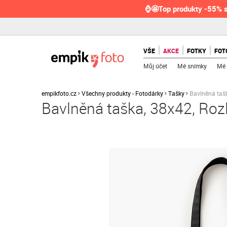
⌚🤩Top produkty -55% s
VŠE
AKCE
FOTKY
FOT
Můj účet
Mé snímky
Mé 
empikfoto.cz
Všechny produkty - Fotodárky
Tašky
Bavlněná tašk
Bavlněná taška, 38x42, Rozl