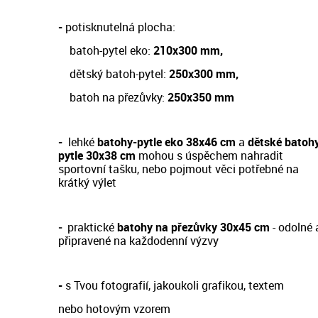
-
potisknutelná plocha:
batoh-pytel eko:
210x300 mm,
dětský batoh-pytel:
250x300 mm,
batoh na přezůvky:
250x350 mm
-
lehké
batohy-pytle eko 38x46 cm
a
dětské batoh
pytle 30x38 cm
m
ohou s úspěchem nahradit
sportovní tašku, nebo pojmout věci potřebné na
krátký výlet
-
prakt
ické
batohy na přezůvky 30x45 cm
- odol
né 
připravené na každodenní výzvy
-
s Tvou fotografií, jakoukoli grafikou, textem
nebo hotovým vzorem