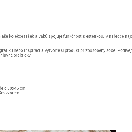
. Naše kolekce tašek a vaků spojuje funkčnost s estetikou. V nabídce na
i, grafiku nebo inspiraci a vytvořte si produkt přizpůsobený sobě. Podív
 hlavně praktický.
 bílé 38x46 cm
ovým vzorem