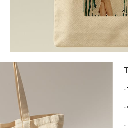
T
-
-
-