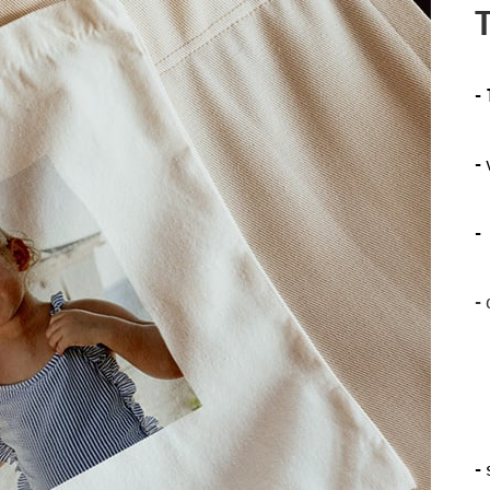
-
-
-
-
-
s