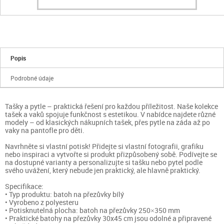
Popis
Podrobné údaje
Tašky a pytle – praktická řešení pro každou příležitost. Naše kolekce
tašek a vaků spojuje funkčnost s estetikou. V nabídce najdete různé
modely – od klasických nákupních tašek, přes pytle na záda až po
vaky na pantofle pro děti.
Navrhněte si vlastní potisk! Přidejte si vlastní fotografii, grafiku
nebo inspiraci a vytvořte si produkt přizpůsobený sobě. Podívejte se
na dostupné varianty a personalizujte si tašku nebo pytel podle
svého uvážení, který nebude jen praktický, ale hlavně praktický.
Specifikace:
• Typ produktu: batoh na přezůvky bílý
• Vyrobeno z polyesteru
• Potisknutelná plocha: batoh na přezůvky 250×350 mm
• Praktické batohy na přezůvky 30x45 cm jsou odolné a připravené