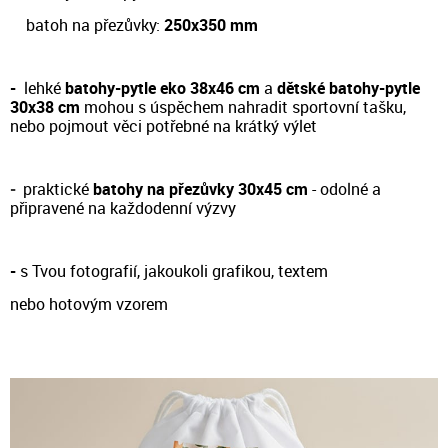
batoh na přezůvky:
250x350 mm
-
lehké
batohy-pytle eko 38x46 cm
a
dětské batohy-pytle
30x38 cm
m
ohou s úspěchem nahradit sportovní tašku,
nebo pojmout věci potřebné na krátký výlet
-
prakt
ické
batohy na přezůvky 30x45 cm
- odol
né a
připravené na každodenní výzvy
-
s Tvou fotografií, jakoukoli grafikou, textem
nebo hotovým vzorem