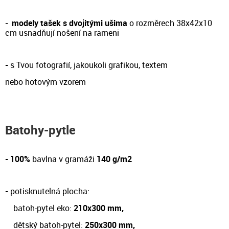
-
modely tašek s dvojitými ušima
o rozměrech 38x42x10
cm
usnadňují nošení na rameni
-
s Tvou fotografií, jakoukoli grafikou, textem
nebo hotovým vzorem
Batohy-pytle
- 100%
bavlna v gramáži
140 g/m2
-
potisknutelná plocha:
batoh-pytel eko:
210x300 mm,
dětský batoh-pytel:
250x300 mm,