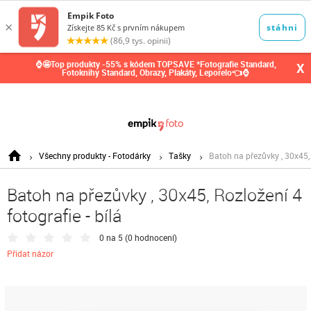
0,00
Kč
⌚🤩Top produkty -55% s kódem TOPSAVE *Fotografie Standard,
X
Fotoknihy Standard, Obrazy, Plakáty, Leporelo👈⌚
Všechny produkty - Fotodárky
Tašky
Batoh na přezůvky , 30x45, 
Batoh na přezůvky , 30x45, Rozložení 4
fotografie - bílá
0 na 5 (
0 hodnocení
)
Přidat názor