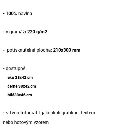
- 100%
bavlna
-
v gramáži
220 g/m2
-
potisknutelná plocha:
210x300 mm
-
dostupné
:
eko 38x42 cm
černé 38x42 cm
bílé38x46 cm
-
s Tvou fotografií, jakoukoli grafikou, textem
nebo hotovým vzorem