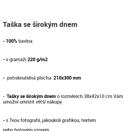
Taška se širokým dnem
- 100%
bavlna
-
v gramáži
220 g/m2
-
potisknutelná plocha:
210x300 mm
-
Tašky se širokým dnem
o rozměrech 38x42x10 cm Vám
umožní umístit větší nákupy
-
s Tvou fotografií, jakoukoli grafikou, textem
nebo hotovým vzorem