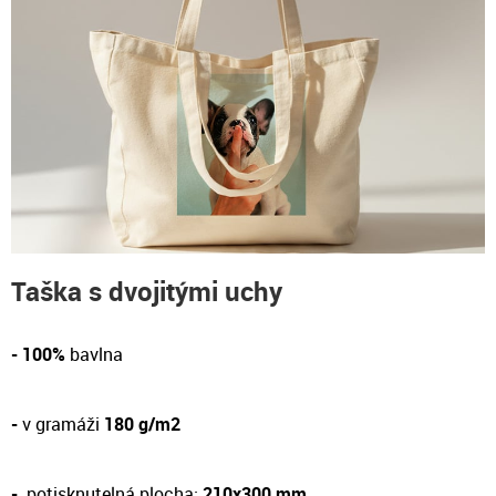
Taška s dvojitými uchy
- 100%
bavlna
-
v gramáži
180 g/m2
-
potisknutelná plocha:
210x300 mm