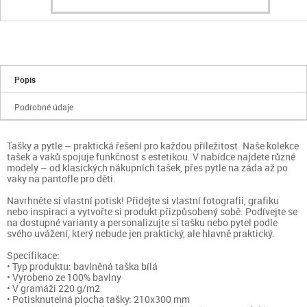
Popis
Podrobné údaje
Tašky a pytle – praktická řešení pro každou příležitost. Naše kolekce
tašek a vaků spojuje funkčnost s estetikou. V nabídce najdete různé
modely – od klasických nákupních tašek, přes pytle na záda až po
vaky na pantofle pro děti.
Navrhněte si vlastní potisk! Přidejte si vlastní fotografii, grafiku
nebo inspiraci a vytvořte si produkt přizpůsobený sobě. Podívejte se
na dostupné varianty a personalizujte si tašku nebo pytel podle
svého uvážení, který nebude jen praktický, ale hlavně praktický.
Specifikace:
• Typ produktu: bavlněná taška bílá
• Vyrobeno ze 100% bavlny
• V gramáži 220 g/m2
• Potisknutelná plocha tašky: 210x300 mm