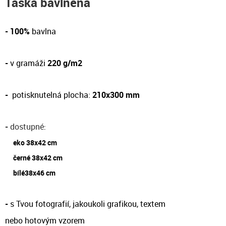
Taška bavlněná
- 100%
bavlna
-
v gramáži
220 g/m2
-
potisknutelná plocha:
210x300 mm
-
dostupné
:
eko 38x42 cm
černé 38x42 cm
bílé38x46 cm
-
s Tvou fotografií, jakoukoli grafikou, textem
nebo hotovým vzorem