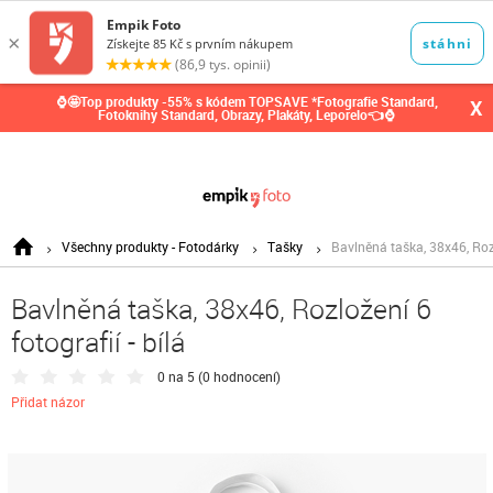
0,00
Kč
⌚🤩Top produkty -55% s kódem TOPSAVE *Fotografie Standard,
X
Fotoknihy Standard, Obrazy, Plakáty, Leporelo👈⌚
Všechny produkty - Fotodárky
Tašky
Bavlněná taška, 38x46, Rozlo
Bavlněná taška, 38x46, Rozložení 6
fotografií - bílá
0 na 5 (
0 hodnocení
)
Přidat názor