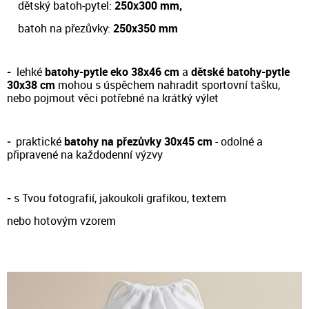
dětský batoh-pytel:
250x300 mm,
batoh na přezůvky:
250x350 mm
-
lehké
batohy-pytle eko 38x46 cm
a
dětské batohy-pytle
30x38 cm
m
ohou s úspěchem nahradit sportovní tašku,
nebo pojmout věci potřebné na krátký výlet
-
prakt
ické
batohy na přezůvky 30x45 cm
- odol
né a
připravené na každodenní výzvy
-
s Tvou fotografií, jakoukoli grafikou, textem
nebo hotovým vzorem