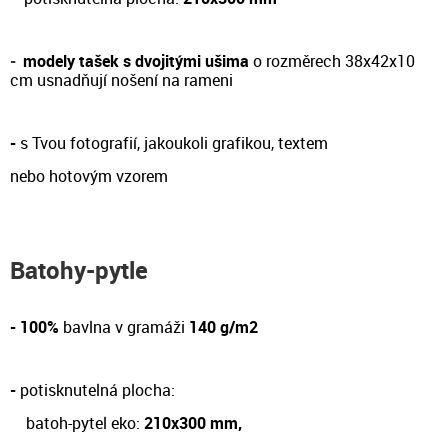
-
modely tašek s dvojitými ušima
o rozměrech 38x42x10
cm
usnadňují nošení na rameni
-
s Tvou fotografií, jakoukoli grafikou, textem
nebo hotovým vzorem
Batohy-pytle
- 100%
bavlna v gramáži
140 g/m2
-
potisknutelná plocha:
batoh-pytel eko:
210x300 mm,