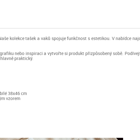
. Naše kolekce tašek a vaků spojuje funkčnost s estetikou. V nabídce na
i, grafiku nebo inspiraci a vytvořte si produkt přizpůsobený sobě. Podív
 hlavně praktický.
 bílé 38x46 cm
ovým vzorem