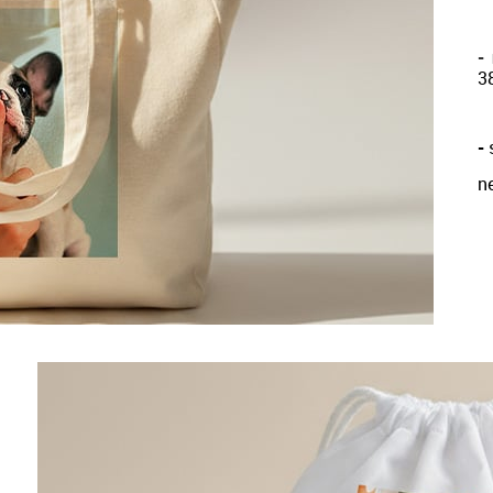
-
3
-
s
n