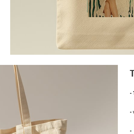
T
-
-
-