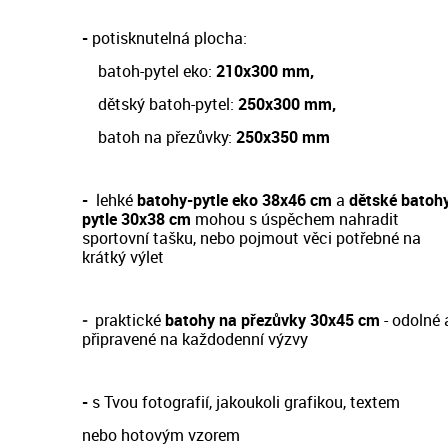
-
potisknutelná plocha:
batoh-pytel eko:
210x300 mm,
dětský batoh-pytel:
250x300 mm,
batoh na přezůvky:
250x350 mm
-
lehké
batohy-pytle eko 38x46 cm
a
dětské batoh
pytle 30x38 cm
m
ohou s úspěchem nahradit
sportovní tašku, nebo pojmout věci potřebné na
krátký výlet
-
prakt
ické
batohy na přezůvky 30x45 cm
- odol
né 
připravené na každodenní výzvy
-
s Tvou fotografií, jakoukoli grafikou, textem
nebo hotovým vzorem