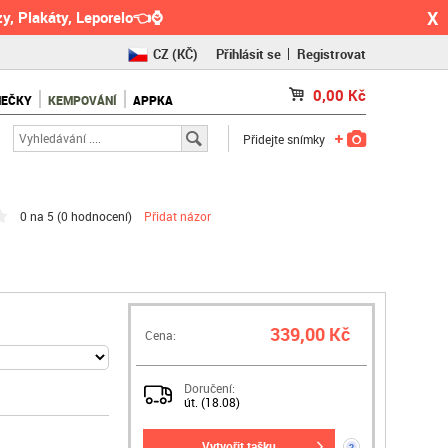
X
y, Plakáty, Leporelo👈⌚
CZ
(KČ)
Přihlásit se
Registrovat
SK
(€)
0,00
Kč
NEČKY
KEMPOVÁNÍ
APPKA
RO
(RON)
Přidejte snímky
0 na 5 (
0 hodnocení
)
Přidat názor
339,00 Kč
Cena:
Doručení:
út. (18.08)
vytvořit tašku
?