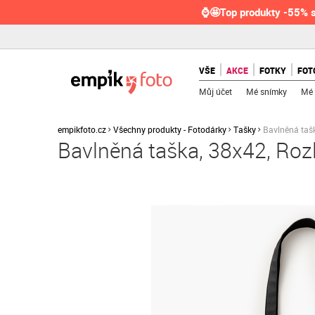
⌚🤩Top produkty -55% s
VŠE
AKCE
FOTKY
FOT
Můj účet
Mé snímky
Mé 
empikfoto.cz
Všechny produkty - Fotodárky
Tašky
Bavlněná tašk
Bavlněná taška, 38x42, Rozlo