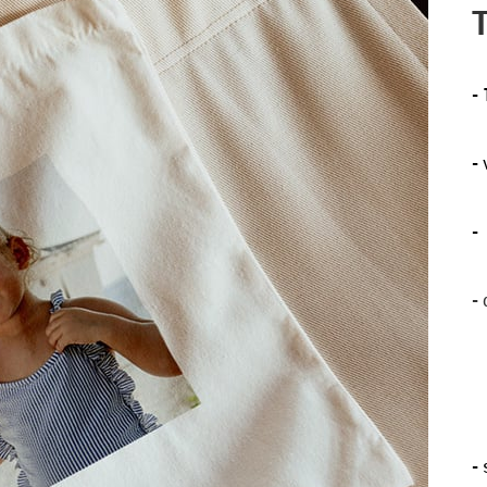
-
-
-
-
-
s