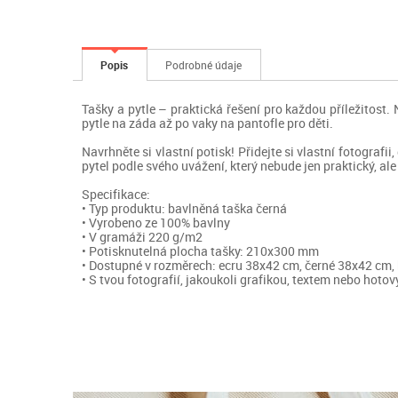
Popis
Podrobné údaje
Tašky a pytle – praktická řešení pro každou příležitost
pytle na záda až po vaky na pantofle pro děti.
Navrhněte si vlastní potisk! Přidejte si vlastní fotografi
pytel podle svého uvážení, který nebude jen praktický, ale
Specifikace:
• Typ produktu: bavlněná taška černá
• Vyrobeno ze 100% bavlny
• V gramáži 220 g/m2
• Potisknutelná plocha tašky: 210x300 mm
• Dostupné v rozměrech: ecru 38x42 cm, černé 38x42 cm,
• S tvou fotografií, jakoukoli grafikou, textem nebo hot