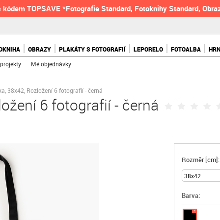
 kódem TOPSAVE *Fotografie Standard, Fotoknihy Standard, Obraz
OKNIHA
OBRAZY
PLAKÁTY S FOTOGRAFIÍ
LEPORELO
FOTOALBA
HR
projekty
Mé objednávky
a, 38x42, Rozložení 6 fotografií - černá
žení 6 fotografií - černá
Rozměr [cm]:
Barva:
✓