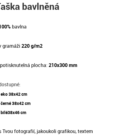
Taška bavlněná
 100%
bavlna
v gramáži
220 g/m2
potisknutelná plocha:
210x300 mm
dostupné
:
eko 38x42 cm
černé 38x42 cm
bílé38x46 cm
 Tvou fotografií, jakoukoli grafikou, textem