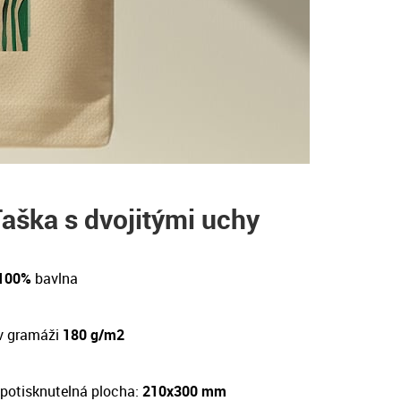
aška s dvojitými uchy
 100%
bavlna
v gramáži
180 g/m2
potisknutelná plocha:
210x300 mm