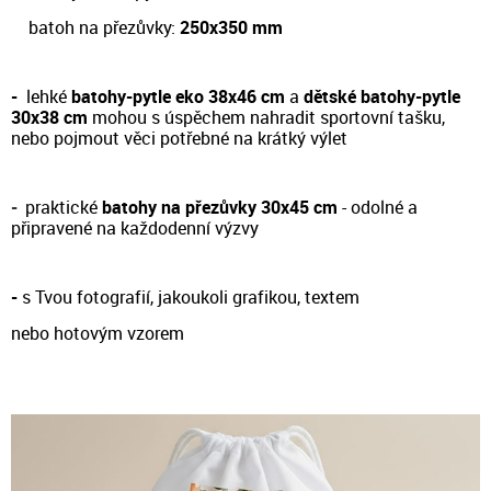
batoh na přezůvky:
250x350 mm
-
lehké
batohy-pytle eko 38x46 cm
a
dětské batohy-pytle
30x38 cm
m
ohou s úspěchem nahradit sportovní tašku,
nebo pojmout věci potřebné na krátký výlet
-
prakt
ické
batohy na přezůvky 30x45 cm
- odol
né a
připravené na každodenní výzvy
-
s Tvou fotografií, jakoukoli grafikou, textem
nebo hotovým vzorem