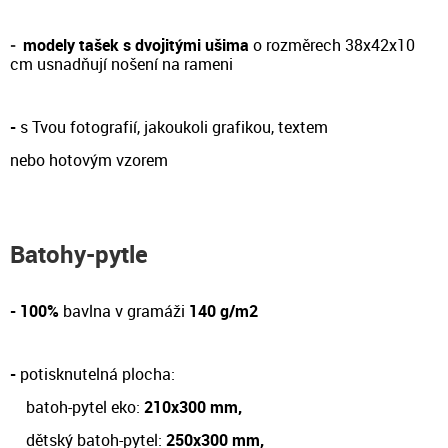
-
modely tašek s dvojitými ušima
o rozměrech 38x42x10
cm
usnadňují nošení na rameni
-
s Tvou fotografií, jakoukoli grafikou, textem
nebo hotovým vzorem
Batohy-pytle
- 100%
bavlna v gramáži
140 g/m2
-
potisknutelná plocha:
batoh-pytel eko:
210x300 mm,
dětský batoh-pytel:
250x300 mm,