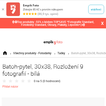
0,00
Kč
⌚🤩Top produkty -55% s kódem TOPSAVE *Fotografie Standard,
X
Fotoknihy Standard, Obrazy, Plakáty, Leporelo👈⌚
Všechny produkty - Fotodárky
Tašky
Batoh-pytel, 30x38, Rozložen
Batoh-pytel, 30x38, Rozložení 9
fotografií - bílá
0 na 5 (
0 hodnocení
)
Přidat názor