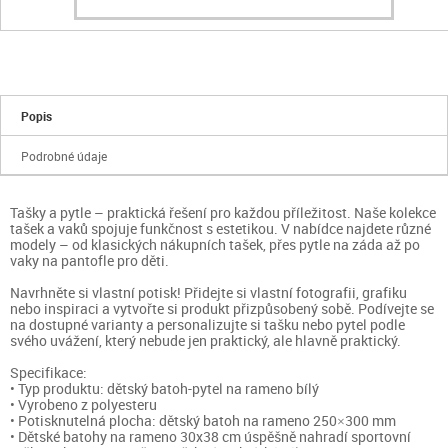
Popis
Podrobné údaje
Tašky a pytle – praktická řešení pro každou příležitost. Naše kolekce
tašek a vaků spojuje funkčnost s estetikou. V nabídce najdete různé
modely – od klasických nákupních tašek, přes pytle na záda až po
vaky na pantofle pro děti.
Navrhněte si vlastní potisk! Přidejte si vlastní fotografii, grafiku
nebo inspiraci a vytvořte si produkt přizpůsobený sobě. Podívejte se
na dostupné varianty a personalizujte si tašku nebo pytel podle
svého uvážení, který nebude jen praktický, ale hlavně praktický.
Specifikace:
• Typ produktu: dětský batoh-pytel na rameno bílý
• Vyrobeno z polyesteru
• Potisknutelná plocha: dětský batoh na rameno 250×300 mm
• Dětské batohy na rameno 30x38 cm úspěšně nahradí sportovní