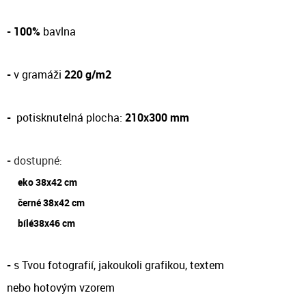
- 100%
bavlna
-
v gramáži
220 g/m2
-
potisknutelná plocha:
210x300 mm
-
dostupné
:
eko 38x42 cm
černé 38x42 cm
bílé38x46 cm
-
s Tvou fotografií, jakoukoli grafikou, textem
nebo hotovým vzorem