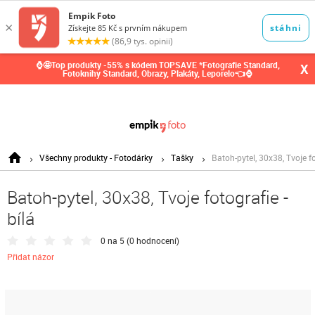
0,00
Kč
⌚🤩Top produkty -55% s kódem TOPSAVE *Fotografie Standard,
X
Fotoknihy Standard, Obrazy, Plakáty, Leporelo👈⌚
Všechny produkty - Fotodárky
Tašky
Batoh-pytel, 30x38, Tvoje fo
Batoh-pytel, 30x38, Tvoje fotografie -
bílá
0 na 5 (
0 hodnocení
)
Přidat názor