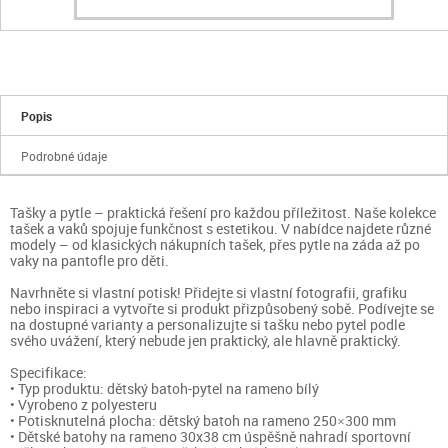
Popis
Podrobné údaje
Tašky a pytle – praktická řešení pro každou příležitost. Naše kolekce
tašek a vaků spojuje funkčnost s estetikou. V nabídce najdete různé
modely – od klasických nákupních tašek, přes pytle na záda až po
vaky na pantofle pro děti.
Navrhněte si vlastní potisk! Přidejte si vlastní fotografii, grafiku
nebo inspiraci a vytvořte si produkt přizpůsobený sobě. Podívejte se
na dostupné varianty a personalizujte si tašku nebo pytel podle
svého uvážení, který nebude jen praktický, ale hlavně praktický.
Specifikace:
• Typ produktu: dětský batoh-pytel na rameno bílý
• Vyrobeno z polyesteru
• Potisknutelná plocha: dětský batoh na rameno 250×300 mm
• Dětské batohy na rameno 30x38 cm úspěšně nahradí sportovní