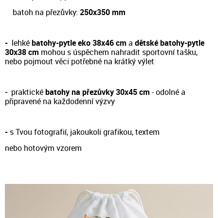
batoh na přezůvky:
250x350 mm
-
lehké
batohy-pytle eko 38x46 cm
a
dětské batohy-pytle
30x38 cm
m
ohou s úspěchem nahradit sportovní tašku,
nebo pojmout věci potřebné na krátký výlet
-
prakt
ické
batohy na přezůvky 30x45 cm
- odol
né a
připravené na každodenní výzvy
-
s Tvou fotografií, jakoukoli grafikou, textem
nebo hotovým vzorem