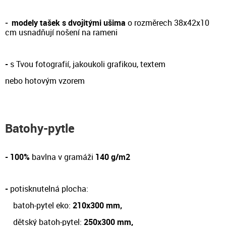
-
modely tašek s dvojitými ušima
o rozměrech 38x42x10
cm
usnadňují nošení na rameni
-
s Tvou fotografií, jakoukoli grafikou, textem
nebo hotovým vzorem
Batohy-pytle
- 100%
bavlna v gramáži
140 g/m2
-
potisknutelná plocha:
batoh-pytel eko:
210x300 mm,
dětský batoh-pytel:
250x300 mm,