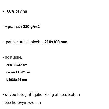
- 100%
bavlna
-
v gramáži
220 g/m2
-
potisknutelná plocha:
210x300 mm
-
dostupné
:
eko 38x42 cm
černé 38x42 cm
bílé38x46 cm
-
s Tvou fotografií, jakoukoli grafikou, textem
nebo hotovým vzorem