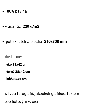
- 100%
bavlna
-
v gramáži
220 g/m2
-
potisknutelná plocha:
210x300 mm
-
dostupné
:
eko 38x42 cm
černé 38x42 cm
bílé38x46 cm
-
s Tvou fotografií, jakoukoli grafikou, textem
nebo hotovým vzorem