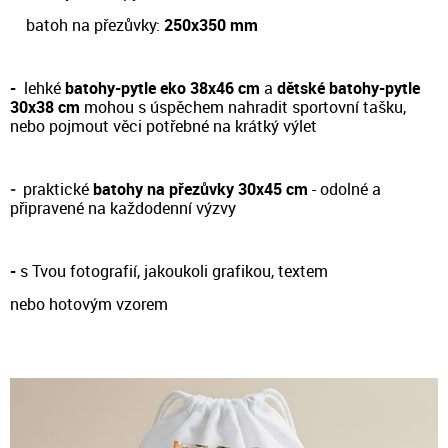
batoh na přezůvky:
250x350 mm
-
lehké
batohy-pytle eko 38x46 cm
a
dětské batohy-pytle
30x38 cm
m
ohou s úspěchem nahradit sportovní tašku,
nebo pojmout věci potřebné na krátký výlet
-
prakt
ické
batohy na přezůvky 30x45 cm
- odol
né a
připravené na každodenní výzvy
-
s Tvou fotografií, jakoukoli grafikou, textem
nebo hotovým vzorem