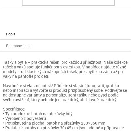
Popis
Podrobné údaje
Tašky a pytle – praktická řešení pro každou příležitost. Naše kolekce
tašek a vaků spojuje funkčnost s estetikou. V nabídce najdete různé
modely – od klasických nákupních tašek, přes pytle na záda až po
vaky na pantofle pro děti.
Navrhněte si vlastní potisk! Přidejte si vlastní fotografii, grafiku
nebo inspiraci a vytvořte si produkt přizpůsobený sobě. Podívejte se
na dostupné varianty a personalizujte si tašku nebo pytel podle
svého uvážení, který nebude jen praktický, ale hlavně praktický.
Specifikace:
• Typ produktu: batoh na přezůvky bílý
• Vyrobeno z polyesteru
• Potisknutelná plocha: batoh na přezůvky 250×350 mm
• Praktické batohy na přezůvky 30x45 cm jsou odolné a připravené