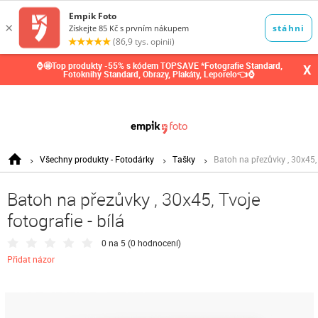
0,00
Kč
⌚🤩Top produkty -55% s kódem TOPSAVE *Fotografie Standard,
X
Fotoknihy Standard, Obrazy, Plakáty, Leporelo👈⌚
Všechny produkty - Fotodárky
Tašky
Batoh na přezůvky , 30x45, T
Batoh na přezůvky , 30x45, Tvoje
fotografie - bílá
0 na 5 (
0 hodnocení
)
Přidat názor