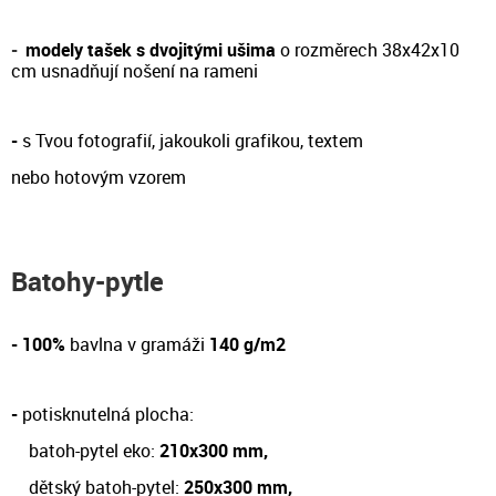
-
modely tašek s dvojitými ušima
o rozměrech 38x42x10
cm
usnadňují nošení na rameni
-
s Tvou fotografií, jakoukoli grafikou, textem
nebo hotovým vzorem
Batohy-pytle
- 100%
bavlna v gramáži
140 g/m2
-
potisknutelná plocha:
batoh-pytel eko:
210x300 mm,
dětský batoh-pytel:
250x300 mm,