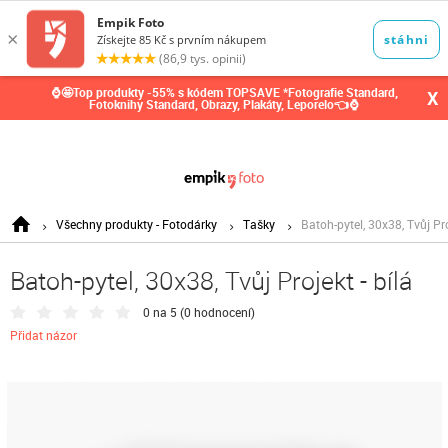
0,00
Kč
⌚🤩Top produkty -55% s kódem TOPSAVE *Fotografie Standard,
X
Fotoknihy Standard, Obrazy, Plakáty, Leporelo👈⌚
Všechny produkty - Fotodárky
Tašky
Batoh-pytel, 30x38, Tvůj Pro
Batoh-pytel, 30x38, Tvůj Projekt - bílá
0 na 5 (
0 hodnocení
)
Přidat názor