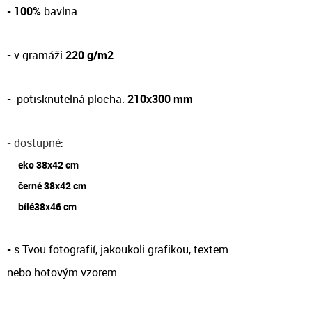
- 100%
bavlna
-
v gramáži
220 g/m2
-
potisknutelná plocha:
210x300 mm
-
dostupné
:
eko 38x42 cm
černé 38x42 cm
bílé38x46 cm
-
s Tvou fotografií, jakoukoli grafikou, textem
nebo hotovým vzorem