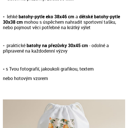
-
lehké
batohy-pytle eko 38x46 cm
a
dětské batohy-pytle
30x38 cm
m
ohou s úspěchem nahradit sportovní tašku,
nebo pojmout věci potřebné na krátký výlet
-
prakt
ické
batohy na přezůvky 30x45 cm
- odol
né a
připravené na každodenní výzvy
-
s Tvou fotografií, jakoukoli grafikou, textem
nebo hotovým vzorem