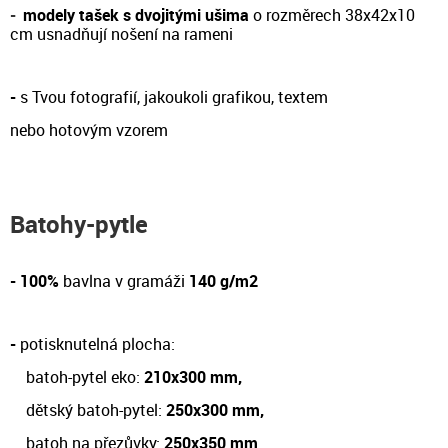
-
modely tašek s dvojitými ušima
o rozměrech 38x42x10
cm
usnadňují nošení na rameni
-
s Tvou fotografií, jakoukoli grafikou, textem
nebo hotovým vzorem
Batohy-pytle
- 100%
bavlna v gramáži
140 g/m2
-
potisknutelná plocha:
batoh-pytel eko:
210x300 mm,
dětský batoh-pytel:
250x300 mm,
batoh na přezůvky:
250x350 mm