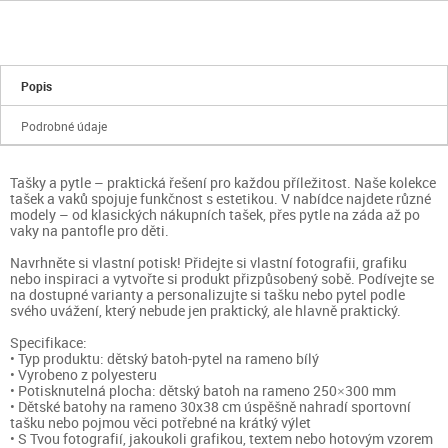
Popis
Podrobné údaje
Tašky a pytle – praktická řešení pro každou příležitost. Naše kolekce
tašek a vaků spojuje funkčnost s estetikou. V nabídce najdete různé
modely – od klasických nákupních tašek, přes pytle na záda až po
vaky na pantofle pro děti.
Navrhněte si vlastní potisk! Přidejte si vlastní fotografii, grafiku
nebo inspiraci a vytvořte si produkt přizpůsobený sobě. Podívejte se
na dostupné varianty a personalizujte si tašku nebo pytel podle
svého uvážení, který nebude jen praktický, ale hlavně praktický.
Specifikace:
• Typ produktu: dětský batoh-pytel na rameno bílý
• Vyrobeno z polyesteru
• Potisknutelná plocha: dětský batoh na rameno 250×300 mm
• Dětské batohy na rameno 30x38 cm úspěšně nahradí sportovní
tašku nebo pojmou věci potřebné na krátký výlet
• S Tvou fotografií, jakoukoli grafikou, textem nebo hotovým vzorem