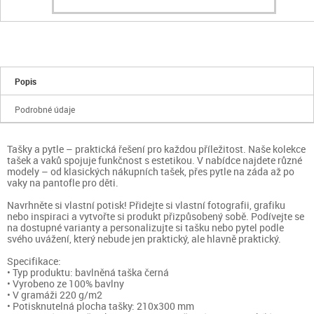
Popis
Podrobné údaje
Tašky a pytle – praktická řešení pro každou příležitost. Naše kolekce
tašek a vaků spojuje funkčnost s estetikou. V nabídce najdete různé
modely – od klasických nákupních tašek, přes pytle na záda až po
vaky na pantofle pro děti.
Navrhněte si vlastní potisk! Přidejte si vlastní fotografii, grafiku
nebo inspiraci a vytvořte si produkt přizpůsobený sobě. Podívejte se
na dostupné varianty a personalizujte si tašku nebo pytel podle
svého uvážení, který nebude jen praktický, ale hlavně praktický.
Specifikace:
• Typ produktu: bavlněná taška černá
• Vyrobeno ze 100% bavlny
• V gramáži 220 g/m2
• Potisknutelná plocha tašky: 210x300 mm