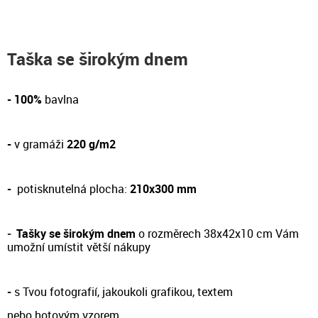
Taška se širokým dnem
- 100%
bavlna
-
v gramáži
220 g/m2
-
potisknutelná plocha:
210x300 mm
-
Tašky se širokým dnem
o rozměrech 38x42x10 cm Vám
umožní umístit větší nákupy
-
s Tvou fotografií, jakoukoli grafikou, textem
nebo hotovým vzorem