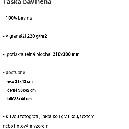
Taška bavlněná
- 100%
bavlna
-
v gramáži
220 g/m2
-
potisknutelná plocha:
210x300 mm
-
dostupné
:
eko 38x42 cm
černé 38x42 cm
bílé38x46 cm
-
s Tvou fotografií, jakoukoli grafikou, textem
nebo hotovým vzorem