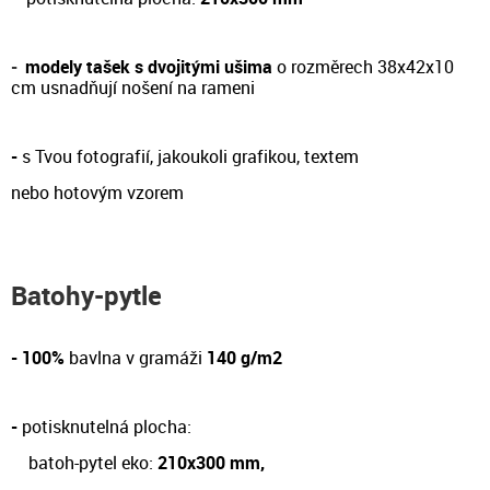
-
modely tašek s dvojitými ušima
o rozměrech 38x42x10
cm
usnadňují nošení na rameni
-
s Tvou fotografií, jakoukoli grafikou, textem
nebo hotovým vzorem
Batohy-pytle
- 100%
bavlna v gramáži
140 g/m2
-
potisknutelná plocha:
batoh-pytel eko:
210x300 mm,