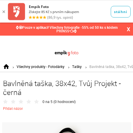
0,00
Kč
⌚🤩Pouze v aplikaci! Všechny fotografie -55% od 50 ks s kódem
X
PRIN55👈⌚
Všechny produkty - Fotodárky
Tašky
Bavlněná taška, 38x42, Tvůj
Bavlněná taška, 38x42, Tvůj Projekt -
černá
0 na 5 (
0 hodnocení
)
Přidat názor