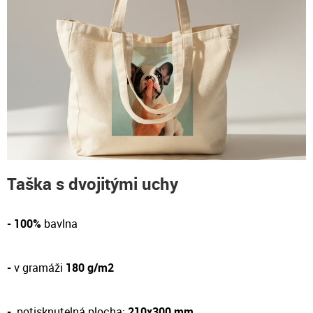
Taška s dvojitými uchy
- 100%
bavlna
-
v gramáži
180 g/m2
-
potisknutelná plocha:
210x300 mm