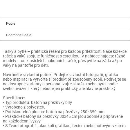
Popis
Podrobné údaje
Tašky a pytle – praktická řešení pro každou příležitost. Naše kolekce
tašek a vaků spojuje funkčnost s estetikou. V nabídce najdete různé
modely – od klasických nákupních tašek, přes pytle na záda až po
vaky na pantofle pro děti.
Navrhněte si vlastní potisk! Přidejte si vlastní fotografii, grafiku
nebo inspiraci a vytvořte si produkt přizpůsobený sobě. Podívejte se
na dostupné varianty a personalizujte si tašku nebo pytel podle
svého uvážení, který nebude jen praktický, ale hlavně praktický.
Specifikace:
• Typ produktu: batoh na přezůvky bílý
• Vyrobeno z polyesteru
• Potisknutelná plocha: batoh na přezůvky 250×350 mm
• Praktické batohy na přezůvky 30x45 cm jsou odolné a připravené
na každodenní výzvy
• S Tvou fotografií, jakoukoli grafikou, textem nebo hotovým vzorem