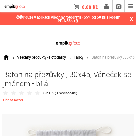
0,00
Kč
⌚🤩Pouze v aplikaci! Všechny fotografie -55% od 50 ks s kódem
X
PRIN55👈⌚
Všechny produkty - Fotodárky
Tašky
Batoh na přezůvky , 30x45,
Batoh na přezůvky , 30x45, Věneček se
jménem - bílá
0 na 5 (
0 hodnocení
)
Přidat názor