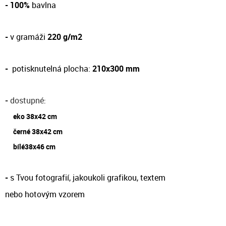
- 100%
bavlna
-
v gramáži
220 g/m2
-
potisknutelná plocha:
210x300 mm
-
dostupné
:
eko 38x42 cm
černé 38x42 cm
bílé38x46 cm
-
s Tvou fotografií, jakoukoli grafikou, textem
nebo hotovým vzorem