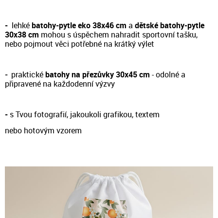
-
lehké
batohy-pytle eko 38x46 cm
a
dětské batohy-pytle
30x38 cm
m
ohou s úspěchem nahradit sportovní tašku,
nebo pojmout věci potřebné na krátký výlet
-
prakt
ické
batohy na přezůvky 30x45 cm
- odol
né a
připravené na každodenní výzvy
-
s Tvou fotografií, jakoukoli grafikou, textem
nebo hotovým vzorem