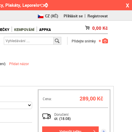
X
y, Plakáty, Leporelo👈⌚
CZ
(KČ)
Přihlásit se
Registrovat
SK
(€)
0,00
Kč
NEČKY
KEMPOVÁNÍ
APPKA
RO
(RON)
Přidejte snímky
ení
)
Přidat názor
289,00 Kč
Cena:
Doručení:
út. (18.08)
vytvořit tašku
?