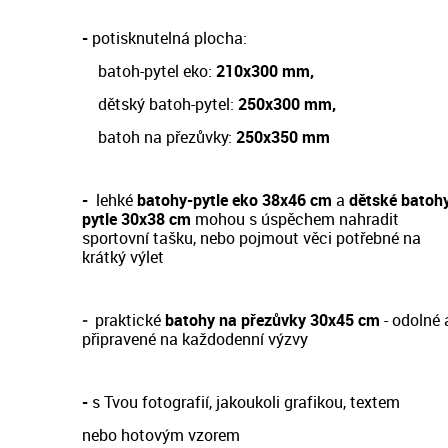
-
potisknutelná plocha:
batoh-pytel eko:
210x300 mm,
dětský batoh-pytel:
250x300 mm,
batoh na přezůvky:
250x350 mm
-
lehké
batohy-pytle eko 38x46 cm
a
dětské batoh
pytle 30x38 cm
m
ohou s úspěchem nahradit
sportovní tašku, nebo pojmout věci potřebné na
krátký výlet
-
prakt
ické
batohy na přezůvky 30x45 cm
- odol
né 
připravené na každodenní výzvy
-
s Tvou fotografií, jakoukoli grafikou, textem
nebo hotovým vzorem