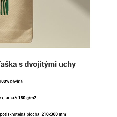
aška s dvojitými uchy
 100%
bavlna
v gramáži
180 g/m2
potisknutelná plocha:
210x300 mm