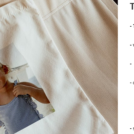
-
-
-
-
-
s