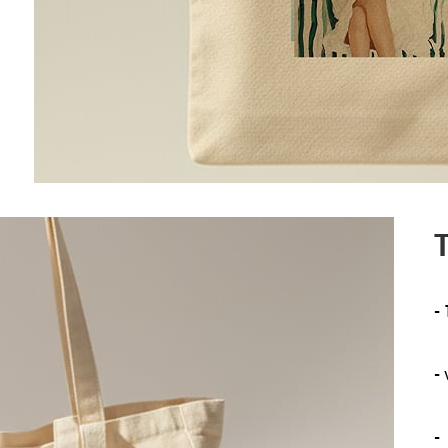
T
-
-
-