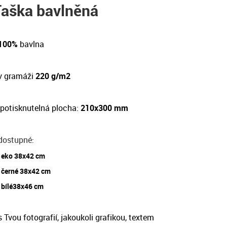
Taška bavlněná
 100%
bavlna
v gramáži
220 g/m2
potisknutelná plocha:
210x300 mm
dostupné
:
eko 38x42 cm
černé 38x42 cm
bílé38x46 cm
 Tvou fotografií, jakoukoli grafikou, textem