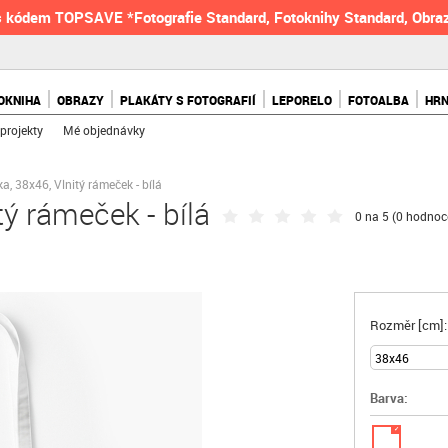
 kódem TOPSAVE *Fotografie Standard, Fotoknihy Standard, Obraz
OKNIHA
OBRAZY
PLAKÁTY S FOTOGRAFIÍ
LEPORELO
FOTOALBA
HR
projekty
Mé objednávky
a, 38x46, Vlnitý rámeček - bílá
tý rámeček - bílá
0 na 5 (
0 hodnoc
Rozměr [cm]:
Barva:
✓