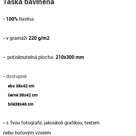
Taška bavlněná
- 100%
bavlna
-
v gramáži
220 g/m2
-
potisknutelná plocha:
210x300 mm
-
dostupné
:
eko 38x42 cm
černé 38x42 cm
bílé38x46 cm
-
s Tvou fotografií, jakoukoli grafikou, textem
nebo hotovým vzorem