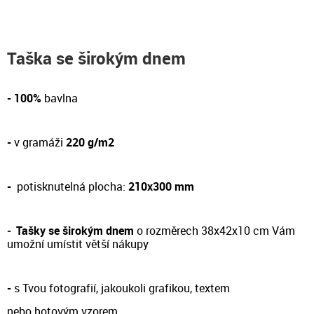
Taška se širokým dnem
- 100%
bavlna
-
v gramáži
220 g/m2
-
potisknutelná plocha:
210x300 mm
-
Tašky se širokým dnem
o rozměrech 38x42x10 cm Vám
umožní umístit větší nákupy
-
s Tvou fotografií, jakoukoli grafikou, textem
nebo hotovým vzorem