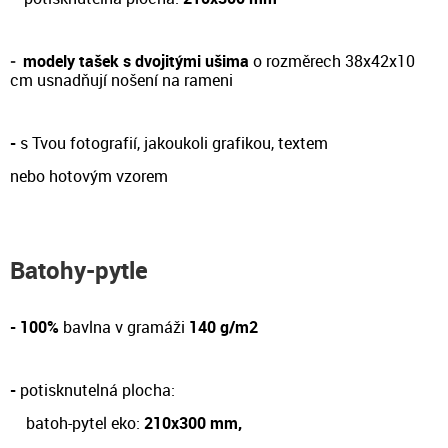
-
modely tašek s dvojitými ušima
o rozměrech 38x42x10
cm
usnadňují nošení na rameni
-
s Tvou fotografií, jakoukoli grafikou, textem
nebo hotovým vzorem
Batohy-pytle
- 100%
bavlna v gramáži
140 g/m2
-
potisknutelná plocha:
batoh-pytel eko:
210x300 mm,