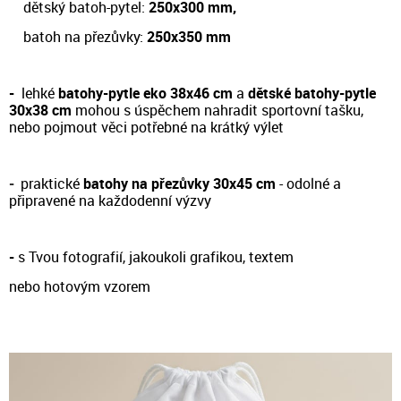
dětský batoh-pytel:
250x300 mm,
batoh na přezůvky:
250x350 mm
-
lehké
batohy-pytle eko 38x46 cm
a
dětské batohy-pytle
30x38 cm
m
ohou s úspěchem nahradit sportovní tašku,
nebo pojmout věci potřebné na krátký výlet
-
prakt
ické
batohy na přezůvky 30x45 cm
- odol
né a
připravené na každodenní výzvy
-
s Tvou fotografií, jakoukoli grafikou, textem
nebo hotovým vzorem