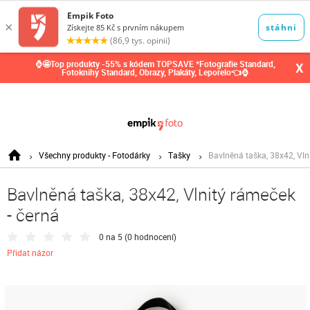
0,00
Kč
⌚🤩Top produkty -55% s kódem TOPSAVE *Fotografie Standard,
X
Fotoknihy Standard, Obrazy, Plakáty, Leporelo👈⌚
Všechny produkty - Fotodárky
Tašky
Bavlněná taška, 38x42, Vln
Bavlněná taška, 38x42, Vlnitý rámeček
- černá
0 na 5 (
0 hodnocení
)
Přidat názor