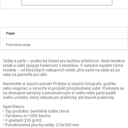
Popis
Podrobné údaje
Tašky a pytle – praktická řešení pro každou příležitost. Naše kolekce
tašek a vaků spojuje funkčnost s estetikou. V nabídce najdete různé
modely – od klasických nákupních tašek, přes pytle na záda až po
vaky na pantofle pro děti.
Navrhněte si vlastní potisk! Přidejte si vlastní fotografii, grafiku
nebo inspiraci a vytvořte si produkt přizpůsobený sobě. Podívejte se
na dostupné varianty a personalizujte si tašku nebo pytel podle
svého uvážení, který nebude jen praktický, ale hlavně praktický.
Specifikace:
• Typ produktu: bavlněná taška černá
• Vyrobeno ze 100% bavlny
• V gramáži 220 g/m2
• Potisknutelná plocha tašky: 210x300 mm