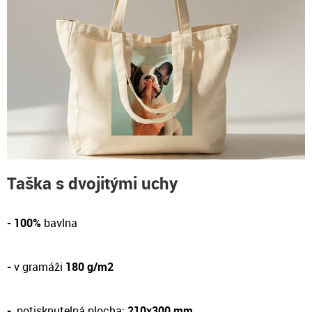
Taška s dvojitými uchy
- 100%
bavlna
-
v gramáži
180 g/m2
-
potisknutelná plocha:
210x300 mm