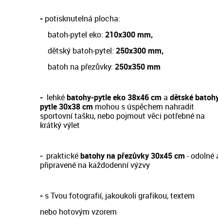
-
potisknutelná plocha:
batoh-pytel eko:
210x300 mm,
dětský batoh-pytel:
250x300 mm,
batoh na přezůvky:
250x350 mm
-
lehké
batohy-pytle eko 38x46 cm
a
dětské batoh
pytle 30x38 cm
m
ohou s úspěchem nahradit
sportovní tašku, nebo pojmout věci potřebné na
krátký výlet
-
prakt
ické
batohy na přezůvky 30x45 cm
- odol
né 
připravené na každodenní výzvy
-
s Tvou fotografií, jakoukoli grafikou, textem
nebo hotovým vzorem