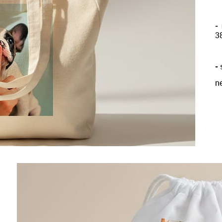
-
3
-
s
n