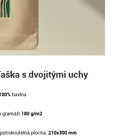
aška s dvojitými uchy
 100%
bavlna
v gramáži
180 g/m2
potisknutelná plocha:
210x300 mm