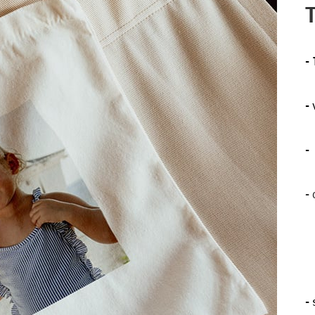
-
-
-
-
-
s