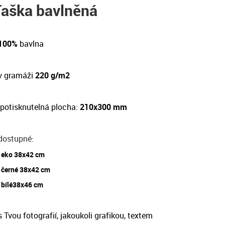
Taška bavlněná
 100%
bavlna
v gramáži
220 g/m2
potisknutelná plocha:
210x300 mm
dostupné
:
eko 38x42 cm
černé 38x42 cm
bílé38x46 cm
 Tvou fotografií, jakoukoli grafikou, textem