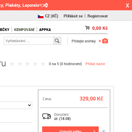
X
y, Plakáty, Leporelo👈⌚
CZ
(KČ)
Přihlásit se
Registrovat
SK
(€)
0,00
Kč
NEČKY
KEMPOVÁNÍ
APPKA
RO
(RON)
Přidejte snímky
ru
0 na 5 (
0 hodnocení
)
Přidat názor
329,00 Kč
Cena:
Doručení:
út. (18.08)
vytvořit tašku
?