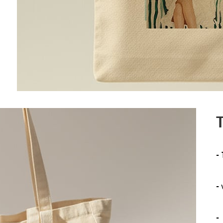
T
-
-
-