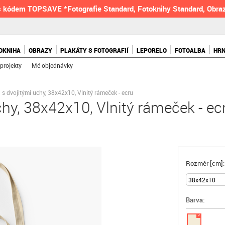
 kódem TOPSAVE *Fotografie Standard, Fotoknihy Standard, Obraz
OKNIHA
OBRAZY
PLAKÁTY S FOTOGRAFIÍ
LEPORELO
FOTOALBA
HR
projekty
Mé objednávky
 s dvojitými uchy, 38x42x10, Vlnitý rámeček - ecru
chy, 38x42x10, Vlnitý rámeček - ec
Rozměr [cm]:
Barva:
✓