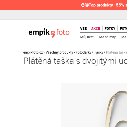
⌚🤩Top produkty -55% s
VŠE
AKCE
FOTKY
FOT
Můj účet
Mé snímky
Mé 
empikfoto.cz
Všechny produkty - Fotodárky
Tašky
Plátěná taška
Plátěná taška s dvojitými u