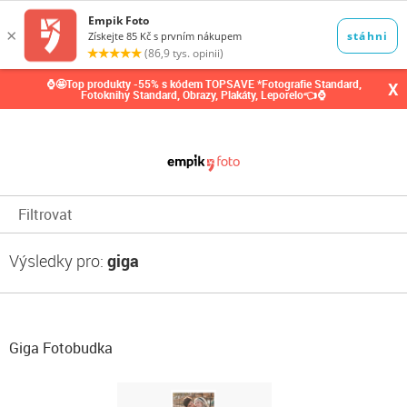
0,00
Kč
⌚🤩Top produkty -55% s kódem TOPSAVE *Fotografie Standard,
X
Fotoknihy Standard, Obrazy, Plakáty, Leporelo👈⌚
Filtrovat
Výsledky pro:
giga
Giga Fotobudka