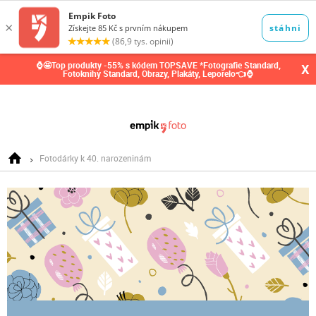
0,00
Kč
⌚🤩Top produkty -55% s kódem TOPSAVE *Fotografie Standard,
X
Fotoknihy Standard, Obrazy, Plakáty, Leporelo👈⌚
Fotodárky k 40. narozeninám