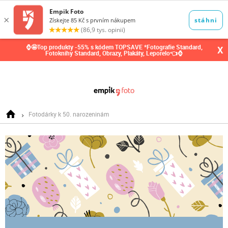
0,00
Kč
⌚🤩Top produkty -55% s kódem TOPSAVE *Fotografie Standard,
X
Fotoknihy Standard, Obrazy, Plakáty, Leporelo👈⌚
Fotodárky k 50. narozeninám