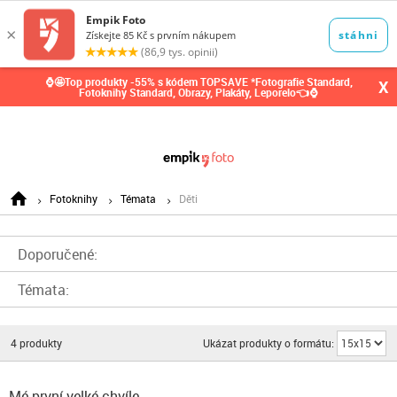
0,00
Kč
⌚🤩Top produkty -55% s kódem TOPSAVE *Fotografie Standard,
X
Fotoknihy Standard, Obrazy, Plakáty, Leporelo👈⌚
Fotoknihy
Témata
Děti
Doporučené:
Témata:
4
produkty
Ukázat produkty o formátu:
Mé první velké chvíle