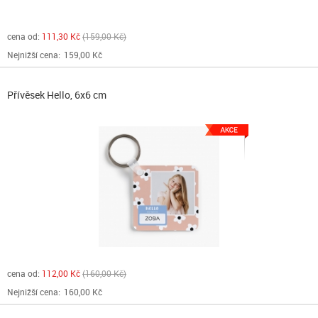
cena od:
111,30 Kč
159,00 Kč
Nejnižší cena:
159,00 Kč
Přívěsek Hello, 6x6 cm
cena od:
112,00 Kč
160,00 Kč
Nejnižší cena:
160,00 Kč