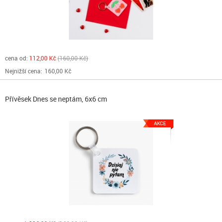
cena od:
112,00 Kč
160,00 Kč
Nejnižší cena:
160,00 Kč
Přívěsek Dnes se neptám, 6x6 cm