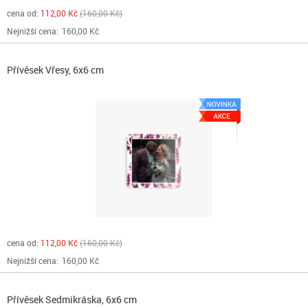
cena od:
112,00 Kč
160,00 Kč
Nejnižší cena:
160,00 Kč
Přívěsek Vřesy, 6x6 cm
cena od:
112,00 Kč
160,00 Kč
Nejnižší cena:
160,00 Kč
Přívěsek Sedmikráska, 6x6 cm