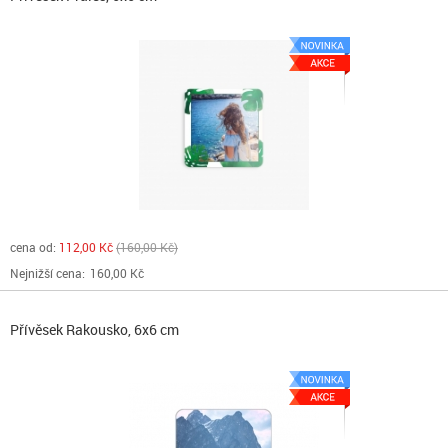
cena od:
112,00 Kč
160,00 Kč
Nejnižší cena:
160,00 Kč
Přívěsek Rakousko, 6x6 cm