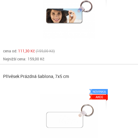
cena od:
111,30 Kč
159,00 Kč
Nejnižší cena:
159,00 Kč
Přívěsek Prázdná šablona, 7x5 cm