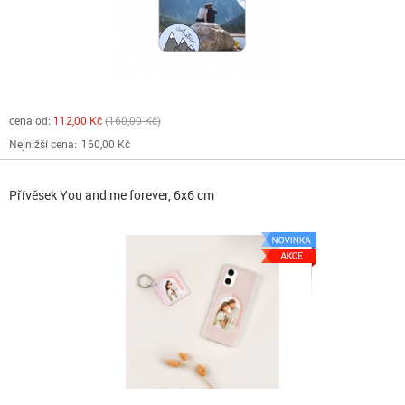
cena od:
112,00 Kč
160,00 Kč
Nejnižší cena:
160,00 Kč
Přívěsek You and me forever, 6x6 cm