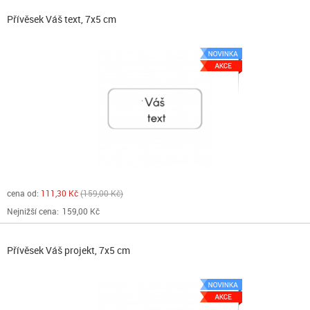
Přívěsek Váš text, 7x5 cm
cena od:
111,30 Kč
159,00 Kč
Nejnižší cena:
159,00 Kč
Přívěsek Váš projekt, 7x5 cm