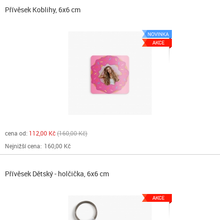
Přívěsek Koblihy, 6x6 cm
cena od:
112,00 Kč
160,00 Kč
Nejnižší cena:
160,00 Kč
Přívěsek Dětský - holčička, 6x6 cm