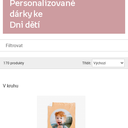
Personalizované
dárky ke
Dni dětí
Filtrovat
170
produkty
Třídit:
V kruhu