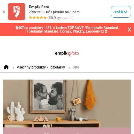
0,00
Kč
⌚🤩Top produkty -55% s kódem TOPSAVE *Fotografie Standard,
X
Fotoknihy Standard, Obrazy, Plakáty, Leporelo👈⌚
Všechny produkty - Fotodárky
Dítě