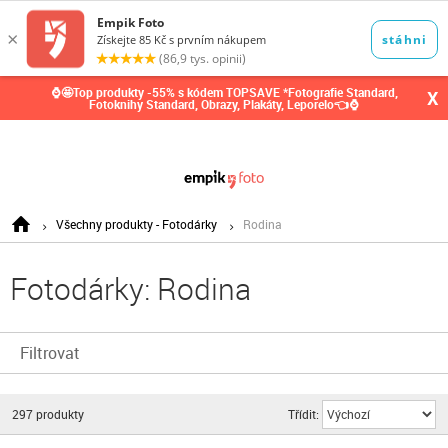
0,00
Kč
⌚🤩Top produkty -55% s kódem TOPSAVE *Fotografie Standard,
X
Fotoknihy Standard, Obrazy, Plakáty, Leporelo👈⌚
Všechny produkty - Fotodárky
Rodina
Fotodárky: Rodina
Filtrovat
297
produkty
Třídit: